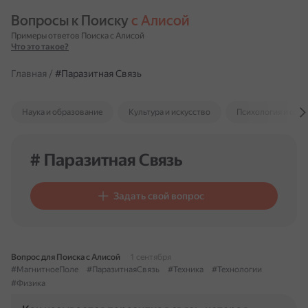
Вопросы к Поиску 
с Алисой
Примеры ответов Поиска с Алисой
Что это такое?
Главная
/
#Паразитная Связь
Наука и образование
Культура и искусство
Психология и отн
# Паразитная Связь
Задать свой вопрос
Вопрос для Поиска с Алисой
1 сентября
#МагнитноеПоле
#ПаразитнаяСвязь
#Техника
#Технологии
#Физика