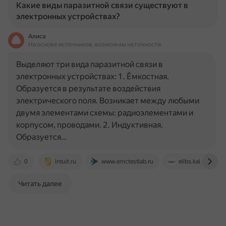
Какие виды паразитной связи существуют в
электронных устройствах?
Алиса
На основе источников, возможны неточности
Выделяют три вида паразитной связи в
электронных устройствах: 1. Ёмкостная.
Образуется в результате воздействия
электрического поля. Возникает между любыми
двумя элементами схемы: радиоэлементами и
корпусом, проводами. 2. Индуктивная.
Образуется…
0
intuit.ru
www.emctestlab.ru
elibs.kai.ru
Читать далее