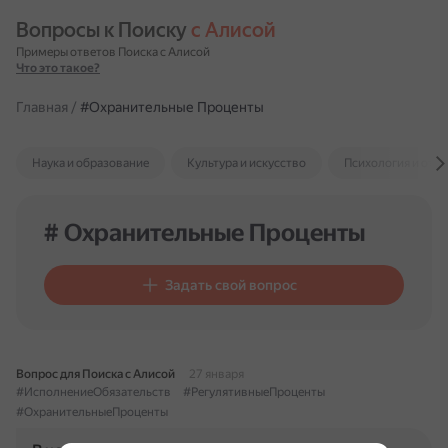
Вопросы к Поиску 
с Алисой
Примеры ответов Поиска с Алисой
Что это такое?
Главная
/
#Охранительные Проценты
Наука и образование
Культура и искусство
Психология и отн
# Охранительные Проценты
Задать свой вопрос
Вопрос для Поиска с Алисой
27 января
#ИсполнениеОбязательств
#РегулятивныеПроценты
#ОхранительныеПроценты