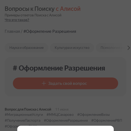
Вопросы к Поиску 
с Алисой
Примеры ответов Поиска с Алисой
Что это такое?
Главная
/
#Оформление Разрешения
Наука и образование
Культура и искусство
Психология и отн
# Оформление Разрешения
Задать свой вопрос
Вопрос для Поиска с Алисой
11 июня
#МиграционныеУслуги
#ММЦСахарово
#ОформлениеВизы
#ПолучениеПаспорта
#ОформлениеРазрешения
#ОформлениеРВП
#ОформлениеВНЖ