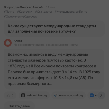
Вопрос для Поиска с Алисой
11 мая
#Почта
#Карточки
#Стандарты
#МеждународнаяПочта
#ОформлениеКарточек
Какие существуют международные стандарты
для заполнения почтовых карточек?
Алиса
На основе источников, возможны неточности
Возможно, имелись в виду международные
стандарты размеров почтовых карточек. В
1878 году на II Всемирном почтовом конгрессе в
Париже был принят стандарт 9 × 14 см. В 1925 году
его изменили на формат 10,5 × 14,8 см (А6). По
правилам Всемирного…
0
web.archive.org
www.wcoomd.org
vk.com
Читать далее