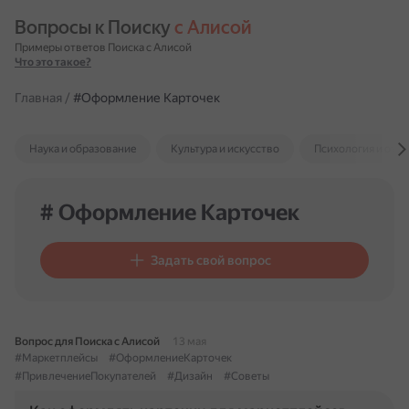
Вопросы к Поиску 
с Алисой
Примеры ответов Поиска с Алисой
Что это такое?
Главная
/
#Оформление Карточек
Наука и образование
Культура и искусство
Психология и отн
# Оформление Карточек
Задать свой вопрос
Вопрос для Поиска с Алисой
13 мая
#Маркетплейсы
#ОформлениеКарточек
#ПривлечениеПокупателей
#Дизайн
#Советы