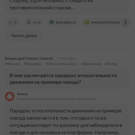
сторону, а для человека, стоящего на
противоположной стороне…
0
vc.ru
brainapps.ru
www.bolshoyvopros.ru
Читать далее
Вопрос для Поиска с Алисой
14 октября
#Физика
#Парадокс
#Относительность
#Движение
#Поезд
В чем заключается парадокс относительности
движения на примере поезда?
Алиса
На основе источников, возможны неточности
Парадокс относительности движения на примере
поезда заключается в том, что одна и та же
ситуация выглядит по-разному для наблюдателя в
поезде и для человека на платформе. Например,