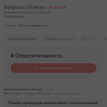
Вопросы к Поиску 
с Алисой
Примеры ответов Поиска с Алисой
Что это такое?
Главная
/
#Относительность
Наука и образование
Культура и искусство
Психология и отн
# Относительность
Задать свой вопрос
Вопрос для Поиска с Алисой
14 мая
#Философия
#Наука
#Познание
#Относительность
Почему некоторые знания имеют относительный