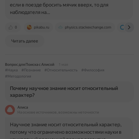
если в поезде бросить мячик вверх, то для
наблюдателя на…
0
pikabu.ru
physics.stackexchange.com
ru.frwik
Читать далее
Вопрос для Поиска с Алисой
1 мая
#Наука
#Познание
#Относительность
#Философия
#Методология
Почему научное знание носит относительный
характер?
Алиса
На основе источников, возможны неточности
Научное знание носит относительный характер,
потому что ограничено возможностями науки в