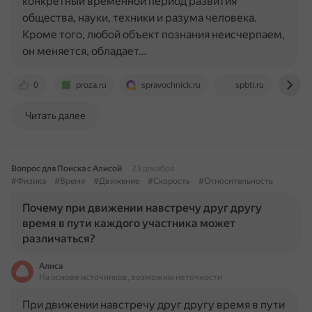
конкретный временной период развития
общества, науки, техники и разума человека.
Кроме того, любой объект познания неисчерпаем,
он меняется, обладает…
0
proza.ru
spravochnick.ru
spbti.ru
www
Читать далее
Вопрос для Поиска с Алисой
23 декабря
#Физика
#Время
#Движение
#Скорость
#Относительность
Почему при движении навстречу друг другу
время в пути каждого участника может
различаться?
Алиса
На основе источников, возможны неточности
При движении навстречу друг другу время в пути