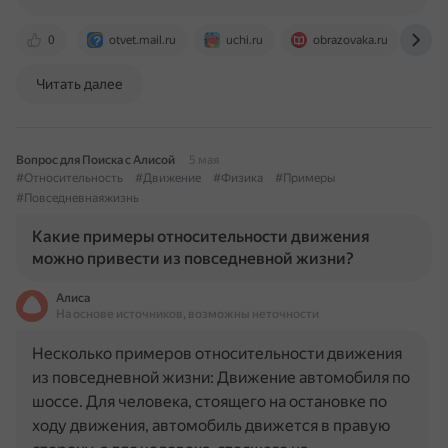
0
otvet.mail.ru
uchi.ru
obrazovaka.ru
y
Читать далее
Вопрос для Поиска с Алисой
5 мая
#Относительность
#Движение
#Физика
#Примеры
#Повседневнаяжизнь
Какие примеры относительности движения
можно привести из повседневной жизни?
Алиса
На основе источников, возможны неточности
Несколько примеров относительности движения
из повседневной жизни: Движение автомобиля по
шоссе. Для человека, стоящего на остановке по
ходу движения, автомобиль движется в правую