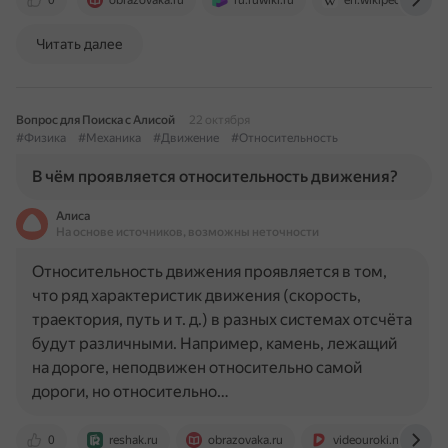
0
obrazovaka.ru
ru.ruwiki.ru
en.wikipedia.org
Читать далее
Вопрос для Поиска с Алисой
22 октября
#Физика
#Механика
#Движение
#Относительность
В чём проявляется относительность движения?
Алиса
На основе источников, возможны неточности
Относительность движения проявляется в том,
что ряд характеристик движения (скорость,
траектория, путь и т. д.) в разных системах отсчёта
будут различными. Например, камень, лежащий
на дороге, неподвижен относительно самой
дороги, но относительно…
0
reshak.ru
obrazovaka.ru
videouroki.net