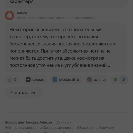
характер?
Алиса
На основе источников, возможны неточности
Некоторые знания имеют относительный
характер, потому что процесс познания
бесконечен, и знания постоянно расширяются и
пополняются. При этом абсолютная истина не
может быть достигнута, даже несмотря на
постоянное уточнение и углубление знаний…
0
dzen.ru
otvet.mail.ru
uchi.ru
proza.ru
Читать далее
Вопрос для Поиска с Алисой
29 января
#Относительность
#Одновременность
#ЗамедлениеВремени