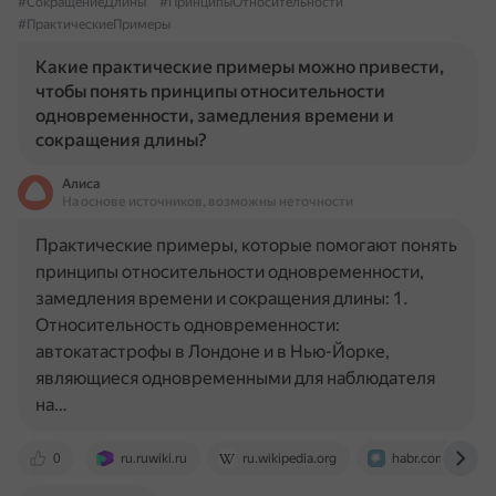
#СокращениеДлины
#ПринципыОтносительности
#ПрактическиеПримеры
Какие практические примеры можно привести,
чтобы понять принципы относительности
одновременности, замедления времени и
сокращения длины?
Алиса
На основе источников, возможны неточности
Практические примеры, которые помогают понять
принципы относительности одновременности,
замедления времени и сокращения длины: 1.
Относительность одновременности:
автокатастрофы в Лондоне и в Нью-Йорке,
являющиеся одновременными для наблюдателя
на…
0
ru.ruwiki.ru
ru.wikipedia.org
habr.com