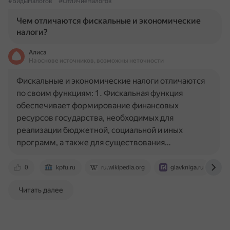
#ВидыНалогов
#ОтличиеНалогов
Чем отличаются фискальные и экономические
налоги?
Алиса
На основе источников, возможны неточности
Фискальные и экономические налоги отличаются
по своим функциям: 1. Фискальная функция
обеспечивает формирование финансовых
ресурсов государства, необходимых для
реализации бюджетной, социальной и иных
программ, а также для существования…
0
kpfu.ru
ru.wikipedia.org
glavkniga.ru
Читать далее