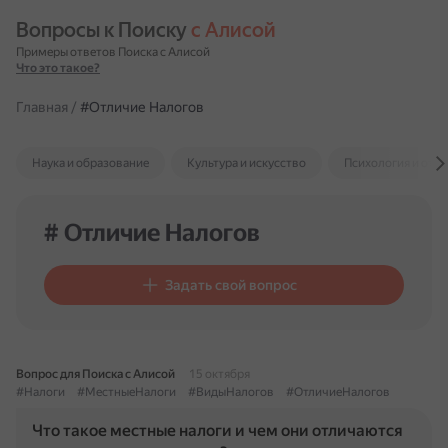
Вопросы к Поиску 
с Алисой
Примеры ответов Поиска с Алисой
Что это такое?
Главная
/
#Отличие Налогов
Наука и образование
Культура и искусство
Психология и отн
# Отличие Налогов
Задать свой вопрос
Вопрос для Поиска с Алисой
15 октября
#Налоги
#МестныеНалоги
#ВидыНалогов
#ОтличиеНалогов
Что такое местные налоги и чем они отличаются