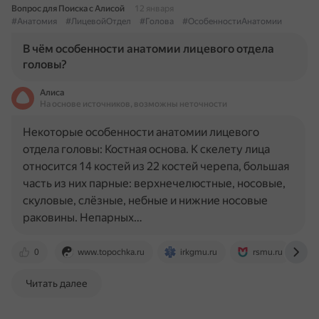
Вопрос для Поиска с Алисой
12 января
#Анатомия
#ЛицевойОтдел
#Голова
#ОсобенностиАнатомии
В чём особенности анатомии лицевого отдела
головы?
Алиса
На основе источников, возможны неточности
Некоторые особенности анатомии лицевого
отдела головы: Костная основа. К скелету лица
относится 14 костей из 22 костей черепа, большая
часть из них парные: верхнечелюстные, носовые,
скуловые, слёзные, небные и нижние носовые
раковины. Непарных…
0
www.topochka.ru
irkgmu.ru
rsmu.ru
Читать далее