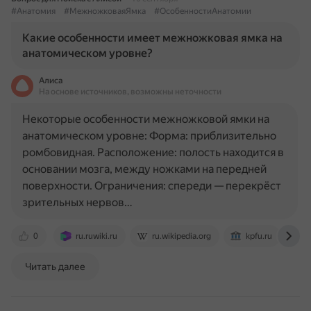
#Анатомия
#МежножковаяЯмка
#ОсобенностиАнатомии
Какие особенности имеет межножковая ямка на
анатомическом уровне?
Алиса
На основе источников, возможны неточности
Некоторые особенности межножковой ямки на
анатомическом уровне: Форма: приблизительно
ромбовидная. Расположение: полость находится в
основании мозга, между ножками на передней
поверхности. Ограничения: спереди — перекрёст
зрительных нервов…
0
ru.ruwiki.ru
ru.wikipedia.org
kpfu.ru
Читать далее