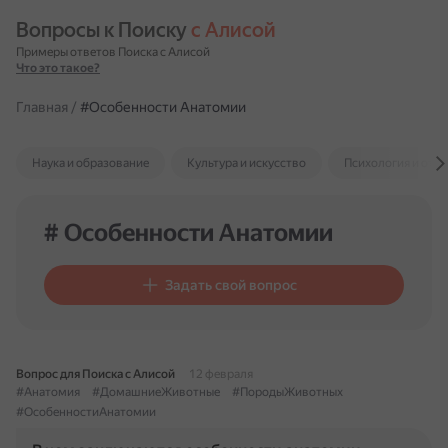
Вопросы к Поиску 
с Алисой
Примеры ответов Поиска с Алисой
Что это такое?
Главная
/
#Особенности Анатомии
Наука и образование
Культура и искусство
Психология и отн
# Особенности Анатомии
Задать свой вопрос
Вопрос для Поиска с Алисой
12 февраля
#Анатомия
#ДомашниеЖивотные
#ПородыЖивотных
#ОсобенностиАнатомии