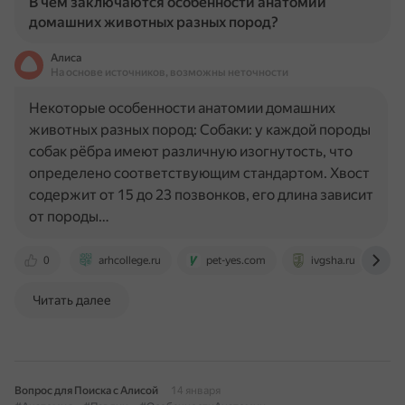
В чем заключаются особенности анатомии
домашних животных разных пород?
Алиса
На основе источников, возможны неточности
Некоторые особенности анатомии домашних
животных разных пород: Собаки: у каждой породы
собак рёбра имеют различную изогнутость, что
определено соответствующим стандартом. Хвост
содержит от 15 до 23 позвонков, его длина зависит
от породы…
0
arhcollege.ru
pet-yes.com
ivgsha.ru
Читать далее
Вопрос для Поиска с Алисой
14 января