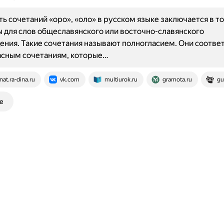
ь сочетаний «оро», «оло» в русском языке заключается в то
 для слов общеславянского или восточно-славянского
ния. Такие сочетания называют полногласием. Они соотве
асным сочетаниям, которые…
nat.ra-dina.ru
vk.com
multiurok.ru
gramota.ru
gu
е