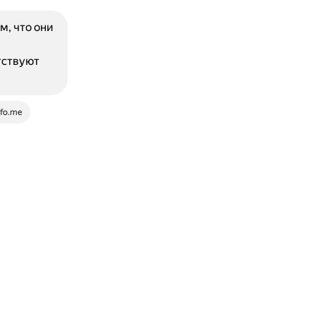
м, что они
тствуют
fo.me