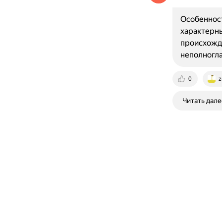
Особенност
характерны
происхожде
неполногл
0
z
Читать дале