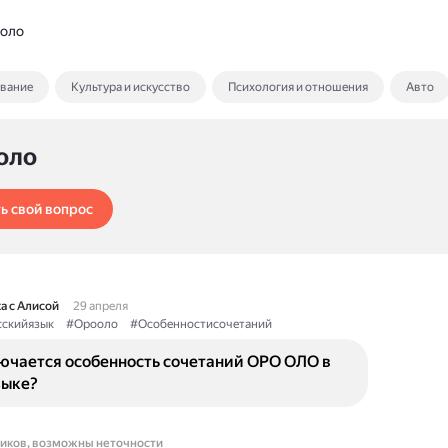
оло
ование
Культура и искусство
Психология и отношения
Авто
оло
ь свой вопрос
а с Алисой
29 апреля
сскийязык
#Орооло
#Особенностисочетаний
лючается особенность сочетаний ОРО ОЛО в
зыке?
ников, возможны неточности