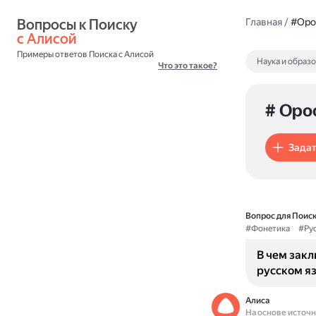
Вопросы к Поиску 
Главная
/
#Оро
с Алисой
Примеры ответов Поиска с Алисой
Наука и образ
Что это такое?
# Оро
Задат
Вопрос для Поиск
#Фонетика
#Ру
В чем зак
русском я
Алиса
На основе источ