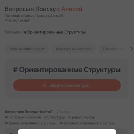
Вопросы к Поиску 
с Алисой
Примеры ответов Поиска с Алисой
Что это такое?
Главная
/
#Ориентированные Структуры
Наука и образование
Культура и искусство
Психология и отн
# Ориентированные Структуры
Задать свой вопрос
Вопрос для Поиска с Алисой
26 июля
#Программирование
#Структуры
#ВидыСтруктур
#ОриентированныеСтруктуры
#НеориентированныеСтруктуры