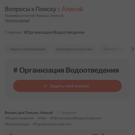
Вопросы к Поиску 
с Алисой
Примеры ответов Поиска с Алисой
Что это такое?
Главная
/
#Организация Водоотведения
Наука и образование
Культура и искусство
Психология и отн
# Организация Водоотведения
Задать свой вопрос
Вопрос для Поиска с Алисой
21 февраля
#Водоотведение
#Уфа
#ОрганизацияВодоотведения
#Канализация
#ГородскоеХозяйство