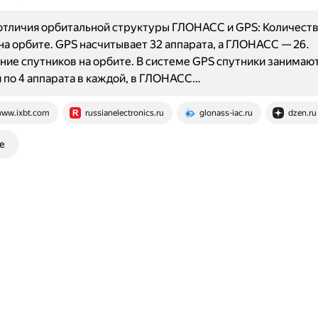
отличия орбитальной структуры ГЛОНАСС и GPS: Количест
на орбите. GPS насчитывает 32 аппарата, а ГЛОНАСС — 26.
ие спутников на орбите. В системе GPS спутники занимают
 по 4 аппарата в каждой, в ГЛОНАСС…
ww.ixbt.com
russianelectronics.ru
glonass-iac.ru
dzen.ru
е