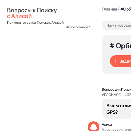
Вопросы к Поиску 
Главная
/
#Орб
с Алисой
Примеры ответов Поиска с Алисой
Наука и образ
Что это такое?
# Орб
Задат
Вопрос для Поиск
#ГЛОНАСС
#GP
В чем отл
GPS?
Алиса
На основе источ