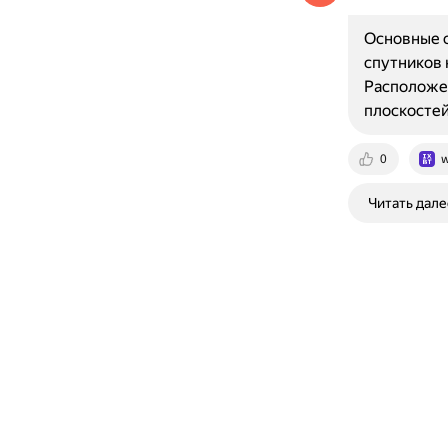
Основные 
спутников 
Расположен
плоскостей
0
w
Читать дале