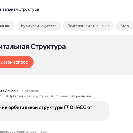
итальная Структура
ование
Культура и искусство
Психология и отношения
Авто
итальная Структура
ь свой вопрос
а с Алисой
4 февраля
S
#ОрбитальнаяСтруктура
#Отличие
#Сравнение
ичие орбитальной структуры ГЛОНАСС от
ников, возможны неточности