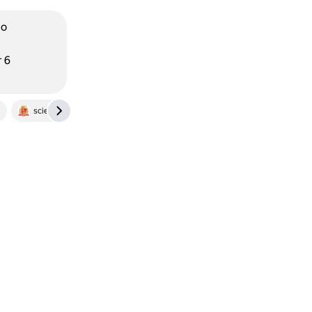
во
 6
scienceforum.ru
www.roscosmos.ru
gnss-expert.ru