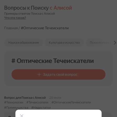
Вопросы к Поиску 
с Алисой
Примеры ответов Поиска с Алисой
Что это такое?
Главная
/
#Оптические Течеискатели
Наука и образование
Культура и искусство
Психология и отн
# Оптические Течеискатели
Задать свой вопрос
Вопрос для Поиска с Алисой
28 июля
#Технологии
#Течеискатели
#ОптическиеТечеискатели
#Преимущества
#Недостатки