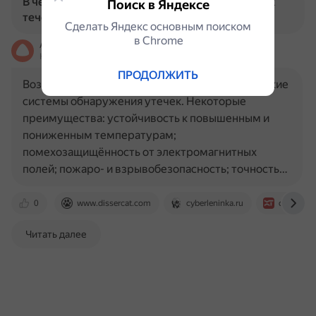
В чем преимущества и недостатки оптических
Поиск в Яндексе
течеискателей?
Сделать Яндекс основным поиском
в Сhrome
Алиса
На основе источников, возможны неточности
ПРОДОЛЖИТЬ
Возможно, имелись в виду волоконно-оптические
системы обнаружения утечек. Некоторые
преимущества: устойчивость к повышенным и
пониженным температурам;
помехозащищённость от электромагнитных
полей; пожаро- и взрывобезопасность; точность…
0
www.dissercat.com
cyberleninka.ru
chemtech
Читать далее