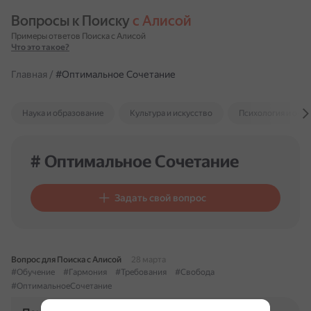
Вопросы к Поиску 
с Алисой
Примеры ответов Поиска с Алисой
Что это такое?
Главная
/
#Оптимальное Сочетание
Наука и образование
Культура и искусство
Психология и отн
# Оптимальное Сочетание
Задать свой вопрос
Вопрос для Поиска с Алисой
28 марта
#Обучение
#Гармония
#Требования
#Свобода
#ОптимальноеСочетание