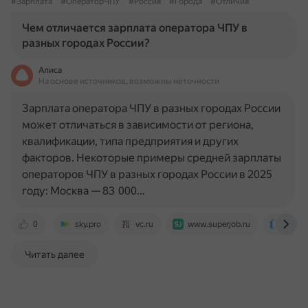
#Зарплата
#ОператорЧПУ
#Россия
#Города
#Отличия
Чем отличается зарплата оператора ЧПУ в
разных городах России?
Алиса
На основе источников, возможны неточности
Зарплата оператора ЧПУ в разных городах России
может отличаться в зависимости от региона,
квалификации, типа предприятия и других
факторов. Некоторые примеры средней зарплаты
операторов ЧПУ в разных городах России в 2025
году: Москва — 83 000…
0
sky.pro
vc.ru
www.superjob.ru
www.p
Читать далее