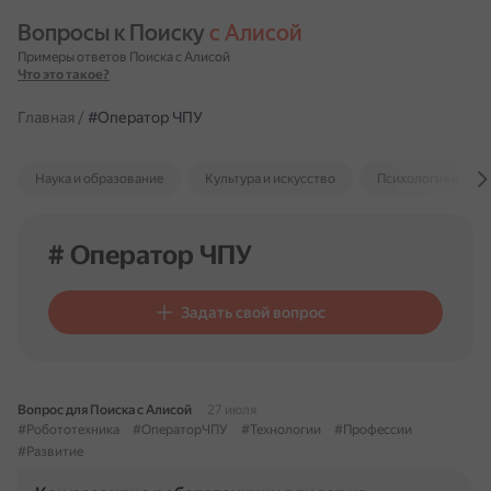
Вопросы к Поиску 
с Алисой
Примеры ответов Поиска с Алисой
Что это такое?
Главная
/
#Оператор ЧПУ
Наука и образование
Культура и искусство
Психология и отн
# Оператор ЧПУ
Задать свой вопрос
Вопрос для Поиска с Алисой
27 июля
#Робототехника
#ОператорЧПУ
#Технологии
#Профессии
#Развитие