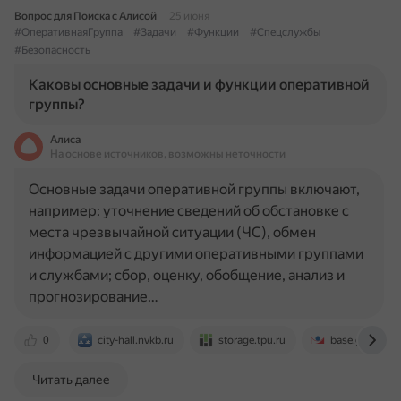
Вопрос для Поиска с Алисой
25 июня
#ОперативнаяГруппа
#Задачи
#Функции
#Спецслужбы
#Безопасность
Каковы основные задачи и функции оперативной
группы?
Алиса
На основе источников, возможны неточности
Основные задачи оперативной группы включают,
например: уточнение сведений об обстановке с
места чрезвычайной ситуации (ЧС), обмен
информацией с другими оперативными группами
и службами; сбор, оценку, обобщение, анализ и
прогнозирование…
0
city-hall.nvkb.ru
storage.tpu.ru
base.garant.ru
Читать далее