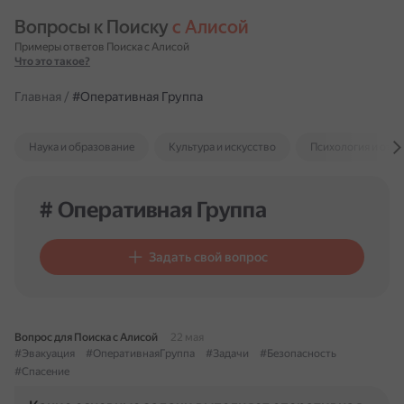
Вопросы к Поиску 
с Алисой
Примеры ответов Поиска с Алисой
Что это такое?
Главная
/
#Оперативная Группа
Наука и образование
Культура и искусство
Психология и отн
# Оперативная Группа
Задать свой вопрос
Вопрос для Поиска с Алисой
22 мая
#Эвакуация
#ОперативнаяГруппа
#Задачи
#Безопасность
#Спасение