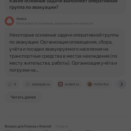
Какие основные задачи выполняет оперативная
группа по эвакуации?
Алиса
На основе источников, возможны неточности
Некоторые основные задачи оперативной группы
по эвакуации: Организация оповещения, сбора,
учёта и посадки эвакуируемого населения на
транспортные средства в местах нахождения (по
месту жительства, работы). Организация учёта и
погрузки на…
0
serpspas.ru
sudact.ru
mchs.fun
www.
Читать далее
Вопрос для Поиска с Алисой
3 марта