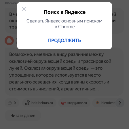
#КомпьютерныеИгры
#3DМоделирование
Поиск в Яндексе
В чем разница между традиционной окклюзией
окружающей среды и современными методами
Сделать Яндекс основным поиском
в Сhrome
трассировки лучей?
Алиса
ПРОДОЛЖИТЬ
На основе источников, возможны неточности
Возможно, имелись в виду различия между
окклюзией окружающей среды и трассировкой
лучей. Окклюзия окружающей среды — это
упрощение, которое используется вместо
реального освещения, когда важны скорость и
стоимость вычислений, а реалистичные…
0
bolt.belturs.ru
stopgame.ru
blender.stackexc
Читать далее