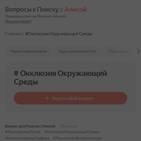
Вопросы к Поиску 
с Алисой
Примеры ответов Поиска с Алисой
Что это такое?
Главная
/
#Окклюзия Окружающей Среды
Наука и образование
Культура и искусство
Психология и отн
# Окклюзия Окружающей
Среды
Задать свой вопрос
Вопрос для Поиска с Алисой
29 апреля
#ТрассировкаЛучей
#ОкклюзияОкружающейСреды
#КомпьютерныеГрафика
#ТехнологииВизуализации