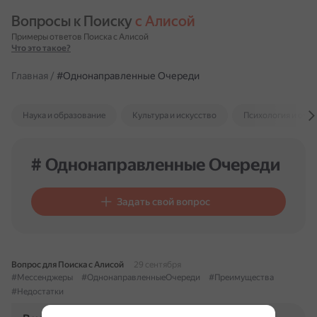
Вопросы к Поиску 
с Алисой
Примеры ответов Поиска с Алисой
Что это такое?
Главная
/
#Однонаправленные Очереди
Наука и образование
Культура и искусство
Психология и отн
# Однонаправленные Очереди
Задать свой вопрос
Вопрос для Поиска с Алисой
29 сентября
#Мессенджеры
#ОднонаправленныеОчереди
#Преимущества
#Недостатки