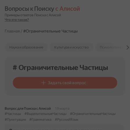
Вопросы к Поиску 
с Алисой
Примеры ответов Поиска с Алисой
Что это такое?
Главная
/
#Ограничительные Частицы
Наука и образование
Культура и искусство
Психология и отн
# Ограничительные Частицы
Задать свой вопрос
Вопрос для Поиска с Алисой
19 марта
#Частицы
#ВыделительныеЧастицы
#ОграничительныеЧастицы
#Пунктуация
#Грамматика
#РусскийЯзык