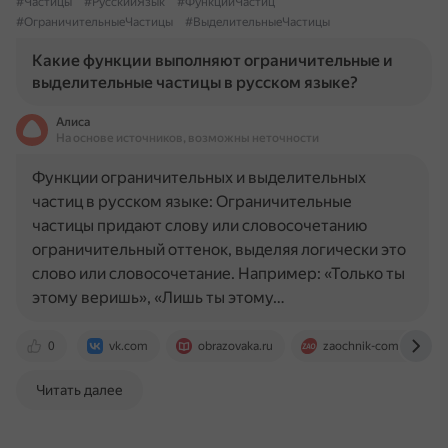
#Частицы
#РусскийЯзык
#ФункцииЧастиц
#ОграничительныеЧастицы
#ВыделительныеЧастицы
Какие функции выполняют ограничительные и
выделительные частицы в русском языке?
Алиса
На основе источников, возможны неточности
Функции ограничительных и выделительных
частиц в русском языке: Ограничительные
частицы придают слову или словосочетанию
ограничительный оттенок, выделяя логически это
слово или словосочетание. Например: «Только ты
этому веришь», «Лишь ты этому…
0
vk.com
obrazovaka.ru
zaochnik-com.com
Читать далее