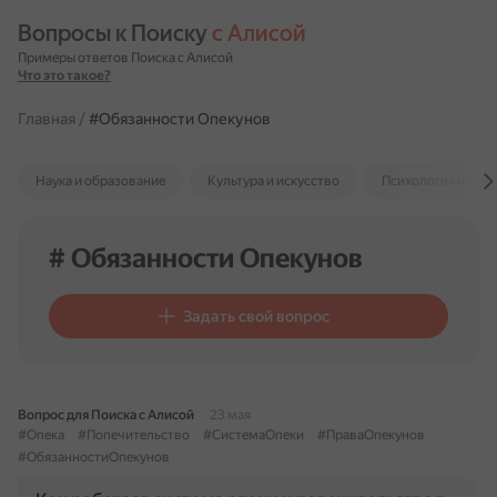
Вопросы к Поиску 
с Алисой
Примеры ответов Поиска с Алисой
Что это такое?
Главная
/
#Обязанности Опекунов
Наука и образование
Культура и искусство
Психология и отн
# Обязанности Опекунов
Задать свой вопрос
Вопрос для Поиска с Алисой
23 мая
#Опека
#Попечительство
#СистемаОпеки
#ПраваОпекунов
#ОбязанностиОпекунов