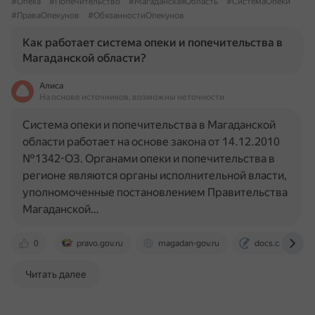
#Опека
#Попечительство
#МагаданскаяОбласть
#СистемаОпеки
#ПраваОпекунов
#ОбязанностиОпекунов
Как работает система опеки и попечительства в
Магаданской области?
Алиса
На основе источников, возможны неточности
Система опеки и попечительства в Магаданской
области работает на основе закона от 14.12.2010
№1342-ОЗ. Органами опеки и попечительства в
регионе являются органы исполнительной власти,
уполномоченные постановлением Правительства
Магаданской…
0
pravo.gov.ru
magadan-gov.ru
docs.cntd.ru
Читать далее