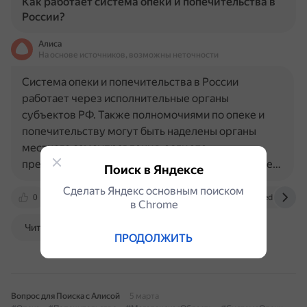
Как работает система опеки и попечительства в
России?
Алиса
На основе источников, возможны неточности
Система опеки и попечительства в России
работает через исполнительные органы
субъектов РФ. Также полномочиями по опеке и
попечительству могут быть наделены органы
местного самоуправления, если это
предусмотрено законом субъекта РФ. Основные…
Поиск в Яндексе
Сделать Яндекс основным поиском
0
government.ru
legalacts.ru
pravoved.ru
в Сhrome
Читать далее
ПРОДОЛЖИТЬ
Вопрос для Поиска с Алисой
5 марта