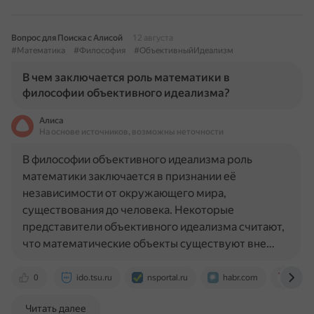
Вопрос для Поиска с Алисой
12 августа
#Математика
#Философия
#ОбъективныйИдеализм
В чем заключается роль математики в
философии объективного идеализма?
Алиса
На основе источников, возможны неточности
В философии объективного идеализма роль
математики заключается в признании её
независимости от окружающего мира,
существования до человека. Некоторые
представители объективного идеализма считают,
что математические объекты существуют вне…
0
ido.tsu.ru
nsportal.ru
habr.com
elar.u
Читать далее