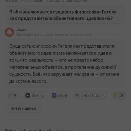
#Гегель
#Философия
#ОбъективныйИдеализм
В чём заключается сущность философии Гегеля
как представителя объективного идеализма?
Алиса
На основе источников, возможны неточности
Сущность философии Гегеля как представителя
объективного идеализма заключается в идее о
том, что реальность — это не просто набор
материальных объектов, а проявление духовной
сущности. Всё, что окружает человека — от камня
до космического…
0
dzen.ru
raa.ru
prepod.nspu.ru
xn--j1a
Читать далее
Вопрос для Поиска с Алисой
18 декабря