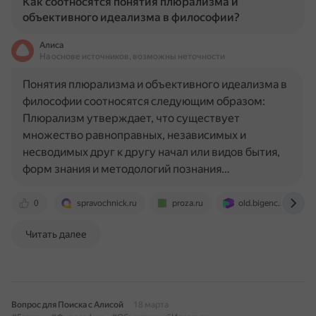
Как соотносятся понятия плюрализма и
объективного идеализма в философии?
Алиса
На основе источников, возможны неточности
Понятия плюрализма и объективного идеализма в
философии соотносятся следующим образом:
Плюрализм утверждает, что существует
множество равноправных, независимых и
несводимых друг к другу начал или видов бытия,
форм знания и методологий познания…
0
spravochnick.ru
proza.ru
old.bigenc.ru
Читать далее
Вопрос для Поиска с Алисой
18 марта