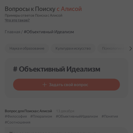
Вопросы к Поиску 
с Алисой
Примеры ответов Поиска с Алисой
Что это такое?
Главная
/
#Объективный Идеализм
Наука и образование
Культура и искусство
Психология и отн
# Объективный Идеализм
Задать свой вопрос
Вопрос для Поиска с Алисой
13 декабря
#Философия
#Плюрализм
#ОбъективныйИдеализм
#Понятия
#Соотношения