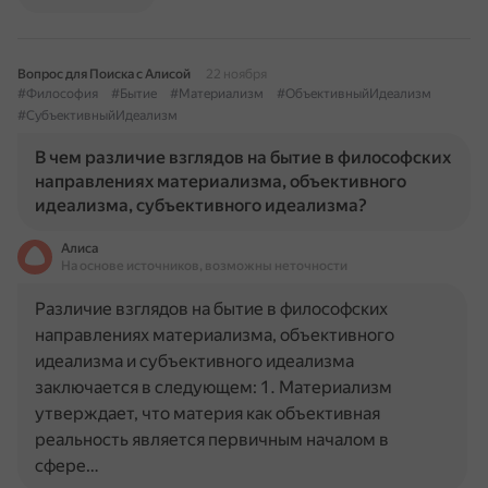
Вопрос для Поиска с Алисой
22 ноября
#Философия
#Бытие
#Материализм
#ОбъективныйИдеализм
#СубъективныйИдеализм
В чем различие взглядов на бытие в философских
направлениях материализма, объективного
идеализма, субъективного идеализма?
Алиса
На основе источников, возможны неточности
Различие взглядов на бытие в философских
направлениях материализма, объективного
идеализма и субъективного идеализма
заключается в следующем: 1. Материализм
утверждает, что материя как объективная
реальность является первичным началом в
сфере…