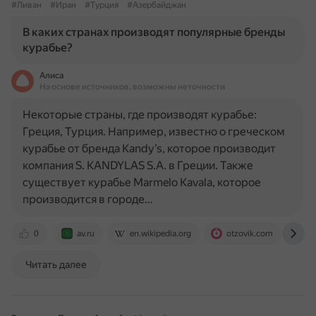
#Ливан
#Иран
#Турция
#Азербайджан
В каких странах производят популярные бренды
курабье?
Алиса
На основе источников, возможны неточности
Некоторые страны, где производят курабье:
Греция, Турция. Например, известно о греческом
курабье от бренда Kandy’s, которое производит
компания S. KANDYLAS S.A. в Греции. Также
существует курабье Marmelo Kavala, которое
производится в городе…
0
av.ru
en.wikipedia.org
otzovik.com
d
Читать далее