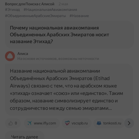
Вопрос для Поиска с Алисой
2 мая
#Этихад
#НациональнаяАвиакомпания
#ОбъединенныеАрабскиеЭмираты
#Название
Почему национальная авиакомпания
Объединенных Арабских Эмиратов носит
название Этихад?
Алиса
На основе источников, возможны неточности
Название национальной авиакомпании
Объединённых Арабских Эмиратов (Etihad
Airways) связано с тем, что на арабском языке
«этихад» означает «союз» или «единство». Таким
образом, название символизирует единство и
сотрудничество между семью эмиратами…
0
www.ifly.com
vscspb.ru
tonkosti.ru
w
Читать далее