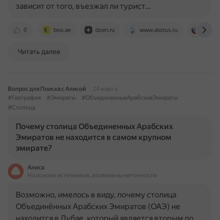
зависит от того, въезжал ли турист…
0
bso.ae
dzen.ru
www.atorus.ru
uae.mi
Читать далее
Вопрос для Поиска с Алисой
24 марта
#География
#Эмираты
#ОбъединенныеАрабскиеЭмираты
#Столица
Почему столица Объединенных Арабских
Эмиратов не находится в самом крупном
эмирате?
Алиса
На основе источников, возможны неточности
Возможно, имелось в виду, почему столица
Объединённых Арабских Эмиратов (ОАЭ) не
находится в Дубае, который является вторым по