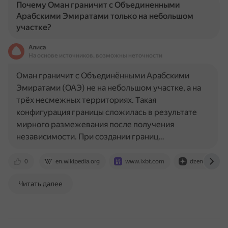
Почему Оман граничит с Объединенными
Арабскими Эмиратами только на небольшом
участке?
Алиса
На основе источников, возможны неточности
Оман граничит с Объединёнными Арабскими
Эмиратами (ОАЭ) не на небольшом участке, а на
трёх несмежных территориях. Такая
конфигурация границы сложилась в результате
мирного размежевания после получения
независимости. При создании границ…
0
en.wikipedia.org
www.ixbt.com
dzen.ru
Читать далее