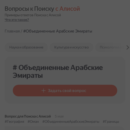
Вопросы к Поиску 
с Алисой
Примеры ответов Поиска с Алисой
Что это такое?
Главная
/
#Объединенные Арабские Эмираты
Наука и образование
Культура и искусство
Психология и отн
# Объединенные Арабские
Эмираты
Задать свой вопрос
Вопрос для Поиска с Алисой
5 мая
#География
#Оман
#ОбъединенныеАрабскиеЭмираты
#Границы