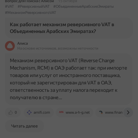
Вопрос для Поиска с Алисой
15 октября
#VAT
#РеверсивныйVAT
#ОбъединенныеАрабскиеЭмираты
#МеханизмРеверсивногоVAT
Как работает механизм реверсивного VAT в
Объединенных Арабских Эмиратах?
Алиса
На основе источников, возможны неточности
Механизм реверсивного VAT (Reverse Charge
Mechanism, RCM) в ОАЭ работает так: при импорте
товаров или услуг от иностранного поставщика,
который не зарегистрирован для VAT в ОАЭ,
ответственность за уплату налога переходит к
получателю в стране…
0
arnifi.com
www.a-h-g.net
www.finanshels.co
Читать далее