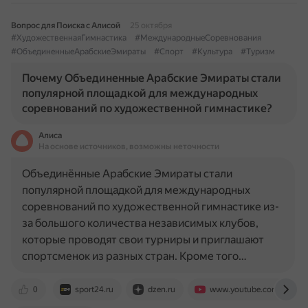
Вопрос для Поиска с Алисой
25 октября
#ХудожественнаяГимнастика
#МеждународныеСоревнования
#ОбъединенныеАрабскиеЭмираты
#Спорт
#Культура
#Туризм
Почему Объединенные Арабские Эмираты стали
популярной площадкой для международных
соревнований по художественной гимнастике?
Алиса
На основе источников, возможны неточности
Объединённые Арабские Эмираты стали
популярной площадкой для международных
соревнований по художественной гимнастике из-
за большого количества независимых клубов,
которые проводят свои турниры и приглашают
спортсменок из разных стран. Кроме того…
0
sport24.ru
dzen.ru
www.youtube.com