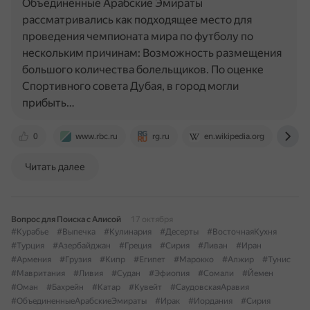
Объединённые Арабские Эмираты
рассматривались как подходящее место для
проведения чемпионата мира по футболу по
нескольким причинам: Возможность размещения
большого количества болельщиков. По оценке
Спортивного совета Дубая, в город могли
прибыть…
0
www.rbc.ru
rg.ru
en.wikipedia.org
ru
Читать далее
Вопрос для Поиска с Алисой
17 октября
#Курабье
#Выпечка
#Кулинария
#Десерты
#ВосточнаяКухня
#Турция
#Азербайджан
#Греция
#Сирия
#Ливан
#Иран
#Армения
#Грузия
#Кипр
#Египет
#Марокко
#Алжир
#Тунис
#Мавритания
#Ливия
#Судан
#Эфиопия
#Сомали
#Йемен
#Оман
#Бахрейн
#Катар
#Кувейт
#СаудовскаяАравия
#ОбъединенныеАрабскиеЭмираты
#Ирак
#Иордания
#Сирия