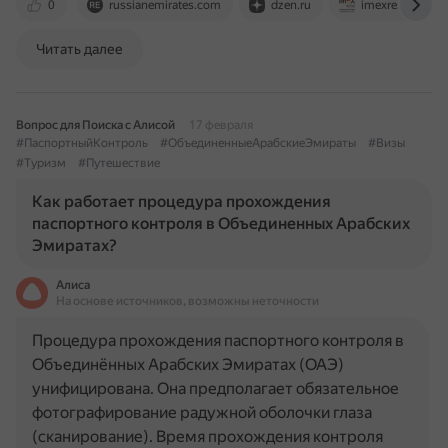
0
russianemirates.com
dzen.ru
imexre.com
Читать далее
Вопрос для Поиска с Алисой
17 февраля
#ПаспортныйКонтроль
#ОбъединенныеАрабскиеЭмираты
#Визы
#Туризм
#Путешествие
Как работает процедура прохождения
паспортного контроля в Объединенных Арабских
Эмиратах?
Алиса
На основе источников, возможны неточности
Процедура прохождения паспортного контроля в
Объединённых Арабских Эмиратах (ОАЭ)
унифицирована. Она предполагает обязательное
фотографирование радужной оболочки глаза
(сканирование). Время прохождения контроля