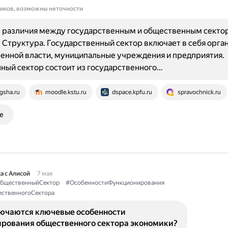
ников, возможны неточности
 различия между государственным и общественным секто
 Структура. Государственный сектор включает в себя орга
енной власти, муниципальные учреждения и предприятия.
ый сектор состоит из государственного…
gsha.ru
moodle.kstu.ru
dspace.kpfu.ru
spravochnick.ru
е
а с Алисой
7 мая
бщественныйСектор
#ОсобенностиФункционирования
ственногоСектора
лючаются ключевые особенности
рования общественного сектора экономики?