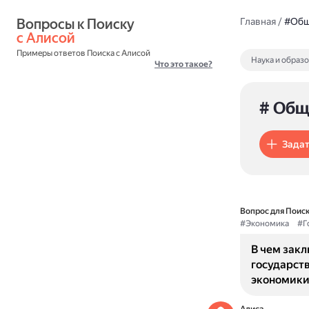
Вопросы к Поиску 
Главная
/
#Общ
с Алисой
Примеры ответов Поиска с Алисой
Наука и образ
Что это такое?
# Общ
Задат
Вопрос для Поиск
#Экономика
#Г
В чем зак
государст
экономики