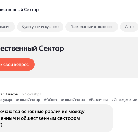
ественный Сектор
ование
Культура и искусство
Психология и отношения
Авто
ественный Сектор
ь свой вопрос
а с Алисой
21 октября
осударственныйСектор
#ОбщественныйСектор
#Различия
#Определение
лючаются основные различия между
венным и общественным сектором
?