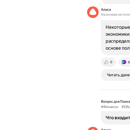
Алиса
На основе источ
Некоторые
экономики
распределя
основе пол
0
b
Читать дале
Вопрос для Поиск
#Финансы
#Общ
Что входит