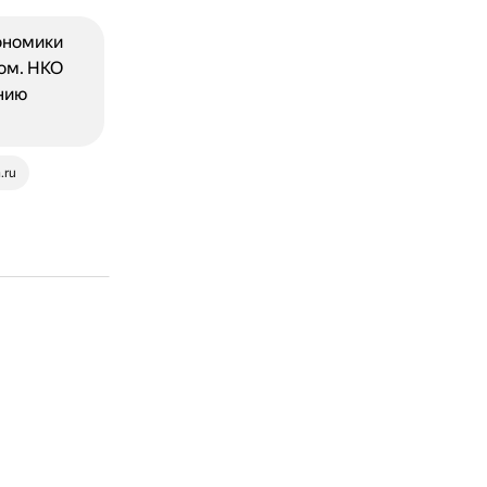
ономики
ом. НКО
нию
.ru