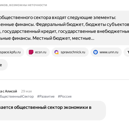
ников, возможны неточности
общественного сектора входят следующие элементы:
венные финансы. Федеральный бюджет, бюджеты субъекто
, государственный кредит, государственные внебюджетны
ьные финансы. Местный бюджет, местные…
space.kpfu.ru
ecsn.ru
spravochnick.ru
www.unn.ru
е
а с Алисой
29 мая
бщественныйСектор
#Развитие
#Россия
вается общественный сектор экономики в