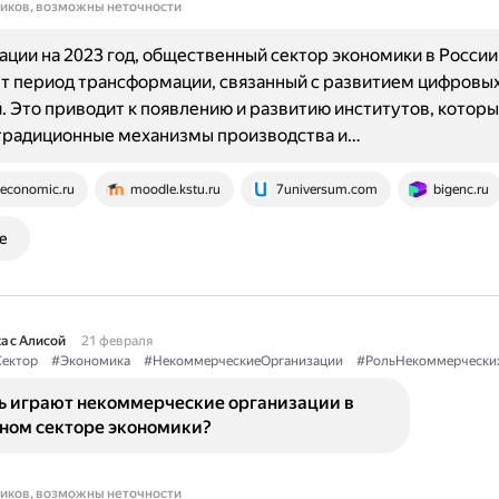
ников, возможны неточности
ции на 2023 год, общественный сектор экономики в России
т период трансформации, связанный с развитием цифровы
. Это приводит к появлению и развитию институтов, котор
традиционные механизмы производства и…
economic.ru
moodle.kstu.ru
7universum.com
bigenc.ru
е
а с Алисой
21 февраля
ектор
#Экономика
#НекоммерческиеОрганизации
#РольНекоммерчески
ь играют некоммерческие организации в
ном секторе экономики?
ников, возможны неточности