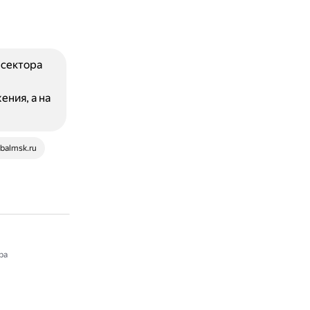
 сектора
ния, а на
balmsk.ru
ра