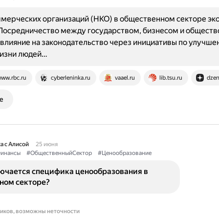
мерческих организаций (НКО) в общественном секторе эк
Посредничество между государством, бизнесом и обществ
влияние на законодательство через инициативы по улучше
жизни людей…
ww.rbc.ru
cyberleninka.ru
vaael.ru
lib.tsu.ru
dzen
е
а с Алисой
25 июня
инансы
#ОбщественныйСектор
#Ценообразование
лючается специфика ценообразования в
ном секторе?
ников, возможны неточности