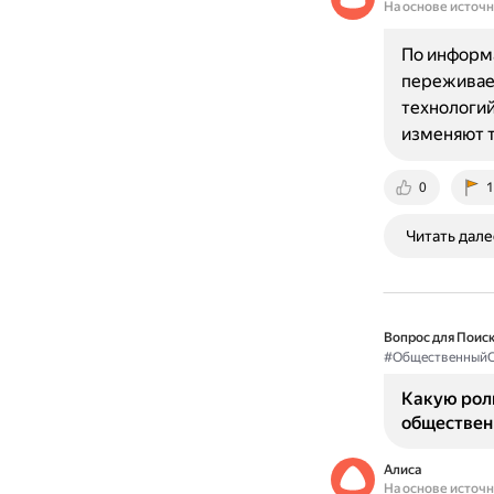
На основе источ
По информа
переживае
технологий
изменяют 
0
1
Читать дале
Вопрос для Поиск
#ОбщественныйС
Какую рол
обществен
Алиса
На основе источ