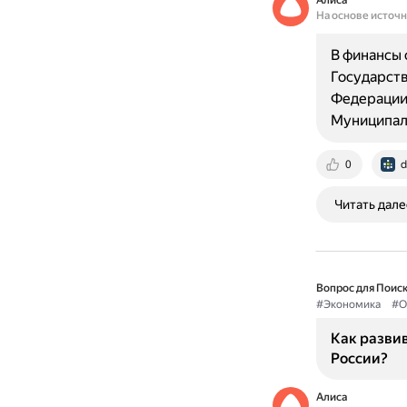
Алиса
На основе источ
В финансы 
Государст
Федерации
Муниципал
0
d
Читать дале
Вопрос для Поиск
#Экономика
#О
Как разви
России?
Алиса