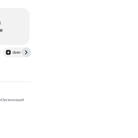
х
ые
dzen.ru
хОрганизаций