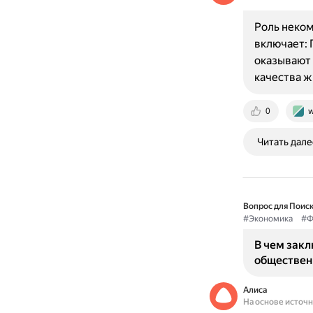
Роль неком
включает: 
оказывают 
качества 
0
w
Читать дале
Вопрос для Поиск
#Экономика
#Ф
В чем зак
обществен
Алиса
На основе источ