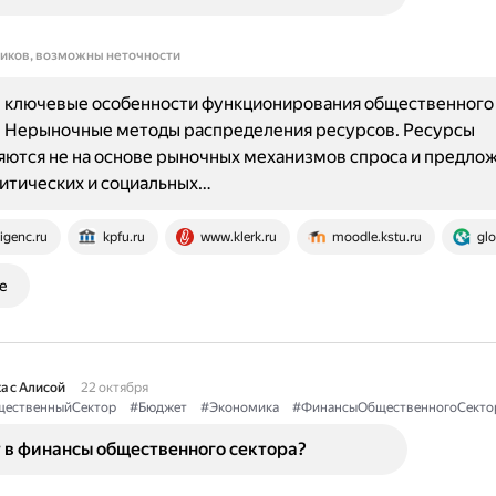
ников, возможны неточности
 ключевые особенности функционирования общественного
: Нерыночные методы распределения ресурсов. Ресурсы
ются не на основе рыночных механизмов спроса и предложе
итических и социальных…
igenc.ru
kpfu.ru
www.klerk.ru
moodle.kstu.ru
glo
е
а с Алисой
22 октября
ественныйСектор
#Бюджет
#Экономика
#ФинансыОбщественногоСекто
 в финансы общественного сектора?