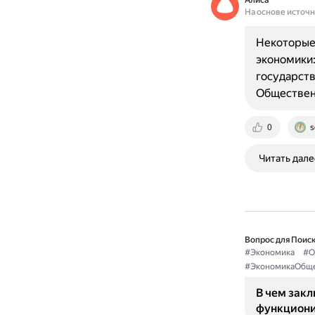
Алиса
На основе источ
Некоторые
экономики:
государств
Общественн
0
s
Читать дале
Вопрос для Поиск
#Экономика
#О
#ЭкономикаОбще
В чем зак
функциони