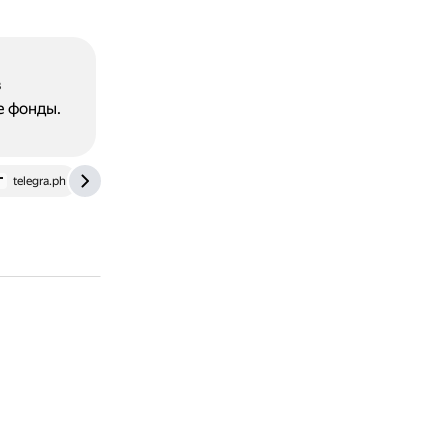
в
е фонды.
telegra.ph