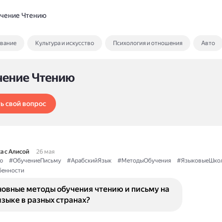
чение Чтению
ование
Культура и искусство
Психология и отношения
Авто
чение Чтению
ь свой вопрос
а с Алисой
26 мая
ю
#ОбучениеПисьму
#АрабскийЯзык
#МетодыОбучения
#ЯзыковыеШко
бенности
новные методы обучения чтению и письму на
зыке в разных странах?