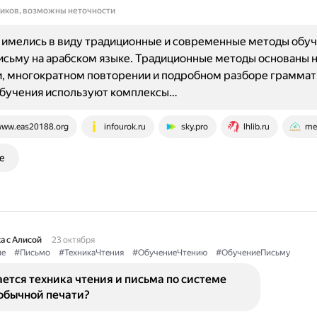
ников, возможны неточности
 имелись в виду традиционные и современные методы обу
исьму на арабском языке. Традиционные методы основаны 
, многократном повторении и подробном разборе граммати
обучения используют комплексы…
ww.eas20188.org
infourok.ru
sky.pro
lhlib.ru
me
е
а с Алисой
23 октября
ие
#Письмо
#ТехникаЧтения
#ОбучениеЧтению
#ОбучениеПисьму
ется техника чтения и письма по системе
обычной печати?