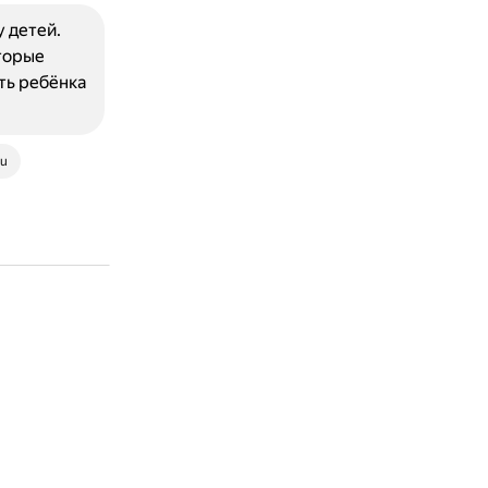
 детей.
торые
ть ребёнка
ru