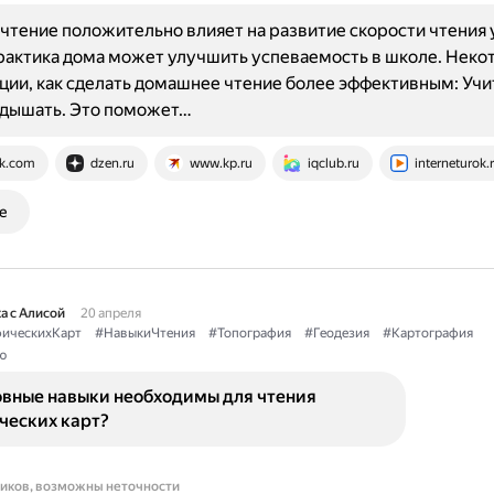
тение положительно влияет на развитие скорости чтения у
актика дома может улучшить успеваемость в школе. Неко
ии, как сделать домашнее чтение более эффективным: Учи
 дышать. Это поможет…
k.com
dzen.ru
www.kp.ru
iqclub.ru
interneturok.
е
а с Алисой
20 апреля
ическихКарт
#НавыкиЧтения
#Топография
#Геодезия
#Картография
ю
овные навыки необходимы для чтения
ческих карт?
ников, возможны неточности