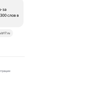
з-за
300 слов в
.b17.ru
трации