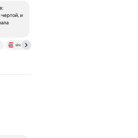
в:
 чертой, и
чала
shakht-pedcol.ru