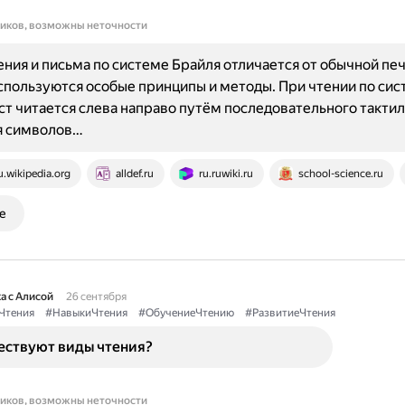
ников, возможны неточности
ения и письма по системе Брайля отличается от обычной печ
используются особые принципы и методы. При чтении по си
ст читается слева направо путём последовательного такти
я символов…
u.wikipedia.org
alldef.ru
ru.ruwiki.ru
school-science.ru
е
а с Алисой
26 сентября
Чтения
#НавыкиЧтения
#ОбучениеЧтению
#РазвитиеЧтения
ествуют виды чтения?
ников, возможны неточности