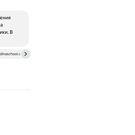
чения
на
ки. В
dinaschool.org