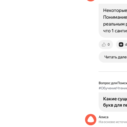
Некоторые 
Понимание 
реальным р
что 1 сант
0
d
Читать дале
Вопрос для Поиск
#ОбучениеЧтени
Какие сущ
букв для 
Алиса
На основе источ