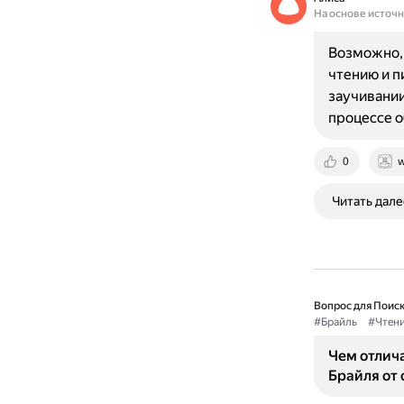
На основе источ
Возможно,
чтению и п
заучивании
процессе 
0
w
Читать дале
Вопрос для Поиск
#Брайль
#Чтен
Чем отлича
Брайля от 