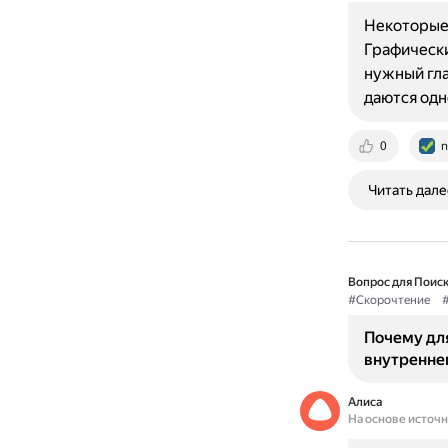
Некоторые 
Графически
нужный гла
даются од
0
n
Читать дале
Вопрос для Поиск
#Скорочтение
Почему дл
внутреннег
Алиса
На основе источ