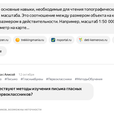
основные навыки, необходимые для чтения топографически
масштаба. Это соотношение между размером объекта на ка
азмером в действительности. Например, масштаб 1:50 000
иметр на карте…
zen.ru
trekkingmania.ru
nsportal.ru
deti-kemerovo.ru
е
а с Алисой
12 октября
ю
#Письмо
#ГласныеБуквы
#Первоклассники
#МетодыОбучения
ествуют методы изучения письма гласных
первоклассников?
ников, возможны неточности