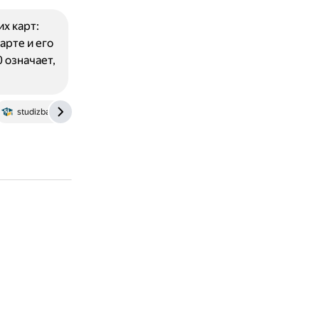
х карт:
рте и его
 означает,
studizba.com