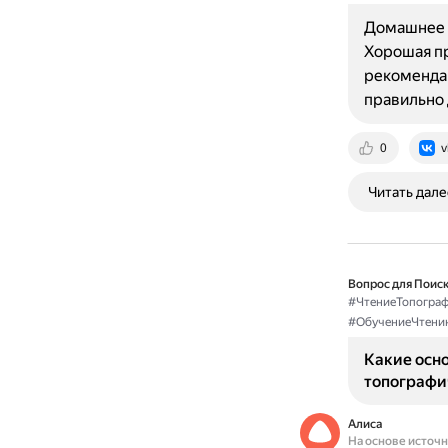
Домашнее ч
Хорошая пр
рекомендац
правильно
0
v
Читать дале
Вопрос для Поиск
#ЧтениеТопограф
#ОбучениеЧтени
Какие осн
топографи
Алиса
На основе источ