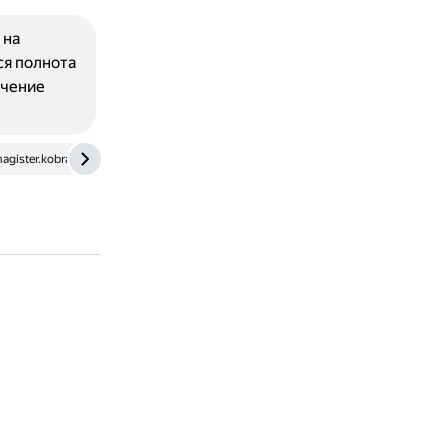
 на
ся полнота
ечение
agister.kobra-net.ru