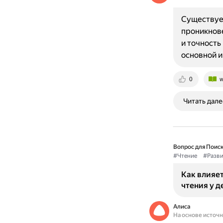
Существует
проникнове
и точность
основной и
0
w
Читать дале
Вопрос для Поиск
#Чтение
#Разви
Как влияет
чтения у д
Алиса
На основе источ