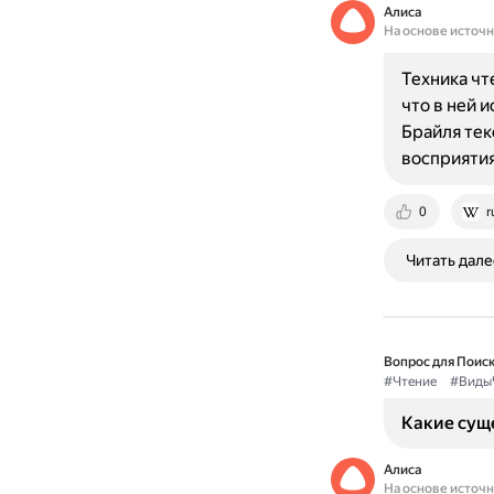
Алиса
На основе источ
Техника чт
что в ней 
Брайля тек
восприяти
0
r
Читать дале
Вопрос для Поиск
#Чтение
#Виды
Какие сущ
Алиса
На основе источ