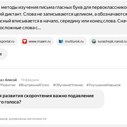
методы изучения письма гласных букв для первокласснико
й диктант. Слова не записываются целиком, а обозначаются
сный вписывается в начало, середину или конец слова. Сна
носложные слова с…
sportal.ru
www.maam.ru
multiurok.ru
surazhspk.narod.ru
е
а с Алисой
19 февраля
#Развитие
#ВнутреннийГолос
#ОбучениеЧтению
#УлучшениеНавыков
я развития скорочтения важно подавление
о голоса?
ников, возможны неточности