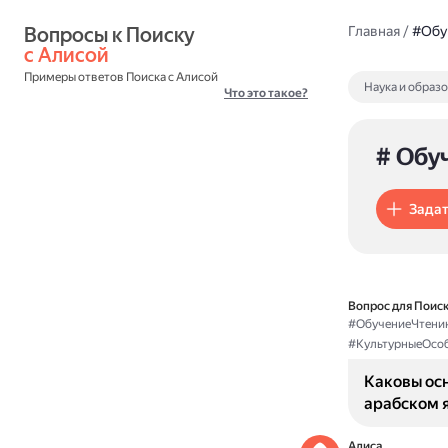
Вопросы к Поиску 
Главная
/
#Обу
с Алисой
Примеры ответов Поиска с Алисой
Наука и образ
Что это такое?
# Обу
Задат
Вопрос для Поиск
#ОбучениеЧтени
#КультурныеОсо
Каковы ос
арабском я
Алиса