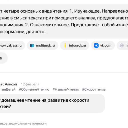
 четыре основных вида чтения: 1. Изучающее. Направлено
ние в смысл текста при помощи его анализа, предполагает
 понимания. 2. Ознакомительное. Представляет собой извл
нформации, для него…
ww.yaklass.ru
multiurok.ru
infourok.ru
vk.com
m
е
а с Алисой
12 февраля
тиеДетей
#ОбучениеЧтению
#НавыкиЧтения
#Скорочтение
 домашнее чтение на развитие скорости
етей?
ников, возможны неточности