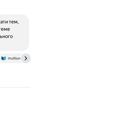
ати тем,
стеме
льного
multiurok.ru