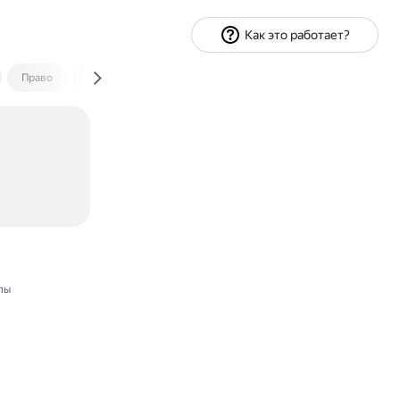
Как это работает?
Право
Экономика и финансы
Путешествия
Спорт
лы