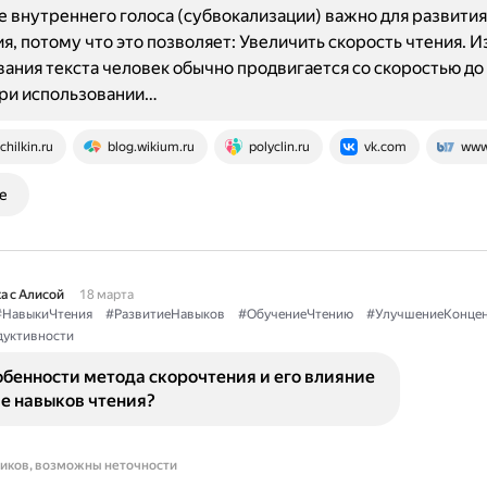
 внутреннего голоса (субвокализации) важно для развития
я, потому что это позволяет: Увеличить скорость чтения. И
ания текста человек обычно продвигается со скоростью до 
при использовании…
chilkin.ru
blog.wikium.ru
polyclin.ru
vk.com
www
е
а с Алисой
18 марта
#НавыкиЧтения
#РазвитиеНавыков
#ОбучениеЧтению
#УлучшениеКонцен
уктивности
бенности метода скорочтения и его влияние
е навыков чтения?
ников, возможны неточности