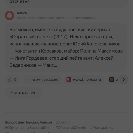
отсчет»?
Алиса
На основе источников, возможны неточности
Возможно, имелся в виду российский сериал
«Обратный отсчёт» (2017). Некоторые актёры,
исполнившие главные роли: Юрий Колокольников
— Константин Корсаков, майор; Полина Максимова
— Инга Гордеева, старший лейтенант; Алексей
Ведерников — Макс…
0
en.wikipedia.org
www.kino-teatr.ru
www.kinop
Читать далее
Вопрос для Поиска с Алисой
23 июля
#Обучение
#БыстрыйСчёт
#ОбратныйОтсчёт
#Математика