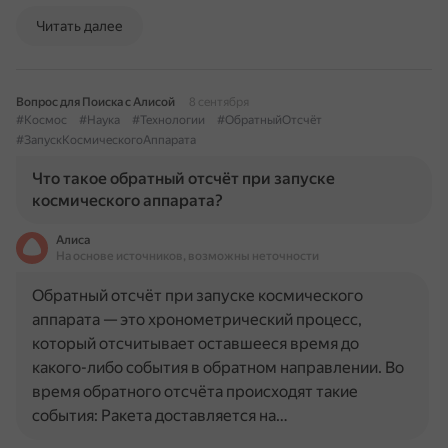
Читать далее
Вопрос для Поиска с Алисой
8 сентября
#Космос
#Наука
#Технологии
#ОбратныйОтсчёт
#ЗапускКосмическогоАппарата
Что такое обратный отсчёт при запуске
космического аппарата?
Алиса
На основе источников, возможны неточности
Обратный отсчёт при запуске космического
аппарата — это хронометрический процесс,
который отсчитывает оставшееся время до
какого-либо события в обратном направлении. Во
время обратного отсчёта происходят такие
события: Ракета доставляется на…