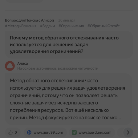
Вопрос для Поиска с Алисой
30 января
#МетодыРешения
#Задачи
#Ограничения
#ОбратныйОтсчёт
Почему метод обратного отслеживания часто
используется для решения задач
удовлетворения ограничений?
Алиса
На основе источников, возможны неточности
Метод обратного отслеживания часто
используется для решения задач удовлетворения
ограничений, потому что он позволяет решать
сложные задачи без исчерпывающего
потребления ресурсов. Вот ещё несколько
причин: Метод фокусируется на поиске только…
0
www.guru99.com
www.baeldung.com
intsys