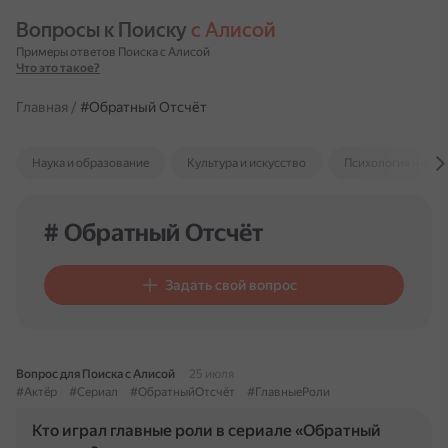
Вопросы к Поиску 
с Алисой
Примеры ответов Поиска с Алисой
Что это такое?
Главная
/
#Обратный Отсчёт
Наука и образование
Культура и искусство
Психология и отн
# Обратный Отсчёт
Задать свой вопрос
Вопрос для Поиска с Алисой
25 июля
#Актёр
#Сериал
#ОбратныйОтсчёт
#ГлавныеРоли
Кто играл главные роли в сериале «Обратный