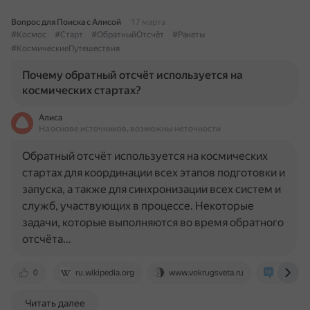
Вопрос для Поиска с Алисой
17 марта
#Космос
#Старт
#ОбратныйОтсчёт
#Ракеты
#КосмическиеПутешествия
Почему обратный отсчёт используется на
космических стартах?
Алиса
На основе источников, возможны неточности
Обратный отсчёт используется на космических
стартах для координации всех этапов подготовки и
запуска, а также для синхронизации всех систем и
служб, участвующих в процессе. Некоторые
задачи, которые выполняются во время обратного
отсчёта…
0
ru.wikipedia.org
www.vokrugsveta.ru
space.s
Читать далее