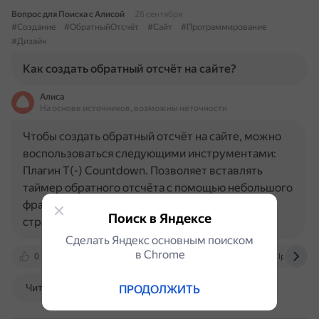
Вопрос для Поиска с Алисой
28 сентября
#Создание
#ОбратныйОтсчёт
#Сайт
#Программирование
#Дизайн
Как создать обратный отсчёт на сайте?
Алиса
На основе источников, возможны неточности
Чтобы создать обратный отсчёт на сайте, можно
воспользоваться следующими инструментами:
Плагин T(-) Countdown. Позволяет вставлять
таймер обратного отсчёта с помощью небольшого
фрагмента кода (шорткода) в любое место
Поиск в Яндексе
страницы или виджета в…
Сделать Яндекс основным поиском
в Сhrome
0
www.unisender.com
timeweb.com
lpmotor.ru
Читать далее
ПРОДОЛЖИТЬ