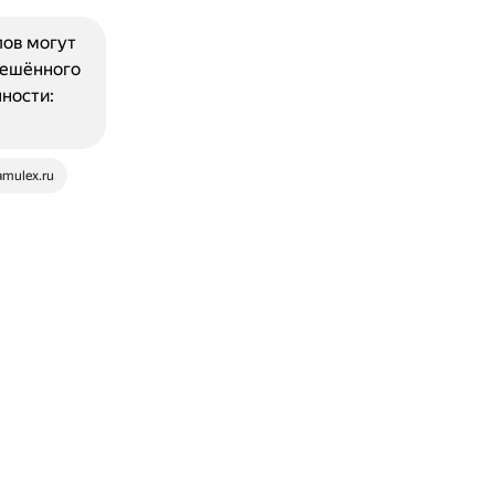
пов могут
решённого
нности:
amulex.ru