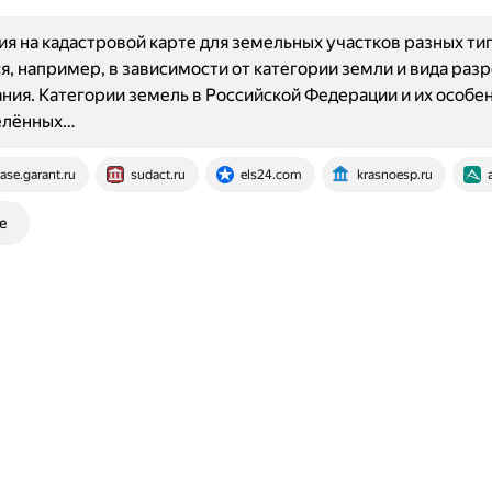
я на кадастровой карте для земельных участков разных ти
я, например, в зависимости от категории земли и вида раз
ния. Категории земель в Российской Федерации и их особе
елённых…
ase.garant.ru
sudact.ru
els24.com
krasnoesp.ru
е