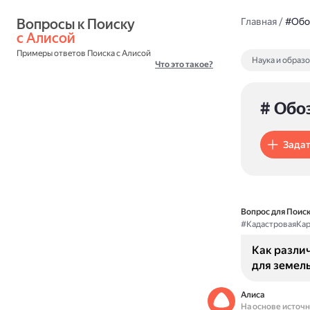
Вопросы к Поиску 
Главная
/
#Обо
с Алисой
Примеры ответов Поиска с Алисой
Наука и образ
Что это такое?
# Обо
Задат
Вопрос для Поиск
#КадастроваяКар
Как разли
для земель
Алиса
На основе источ