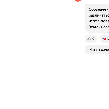
Обозначени
различатьс
использова
Земли нас
0
b
Читать дале