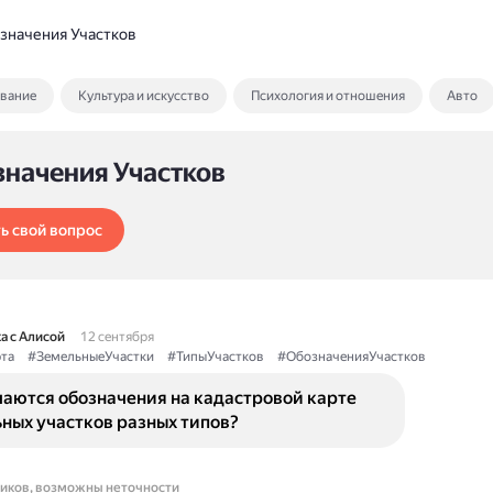
значения Участков
ование
Культура и искусство
Психология и отношения
Авто
значения Участков
ь свой вопрос
а с Алисой
12 сентября
та
#ЗемельныеУчастки
#ТипыУчастков
#ОбозначенияУчастков
чаются обозначения на кадастровой карте
ных участков разных типов?
ников, возможны неточности