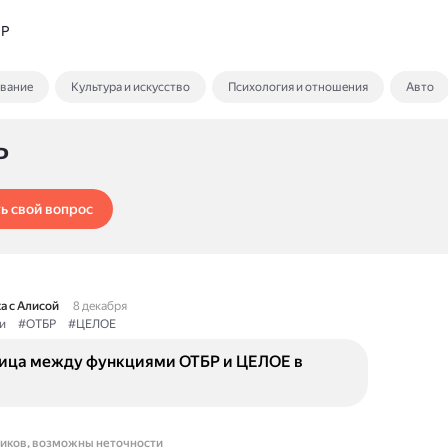
БР
ование
Культура и искусство
Психология и отношения
Авто
Р
ь свой вопрос
а с Алисой
8 декабря
и
#ОТБР
#ЦЕЛОЕ
ница между функциями ОТБР и ЦЕЛОЕ в
ников, возможны неточности