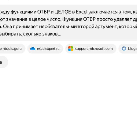
жду функциями ОТБР и ЦЕЛОЕ в Excel заключается в том, к
т значение в целое число. Функция ОТБР просто удаляет 
а. Она принимает необязательный второй аргумент, которы
выбирать, сколько знаков…
emtools.guru
excelexpert.ru
support.microsoft.com
blog.
е