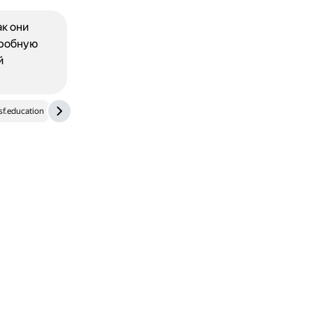
ак они
дробную
й
sf.education
dzen.ru