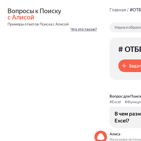
Вопросы к Поиску 
Главная
/
#ОТ
с Алисой
Примеры ответов Поиска с Алисой
Наука и образ
Что это такое?
# ОТБ
Задат
Вопрос для Поиск
#Excel
#Функци
В чем раз
Excel?
Алиса
На основе источ