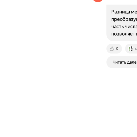
Разница ме
преобразую
часть числ
позволяет 
0
s
Читать дале