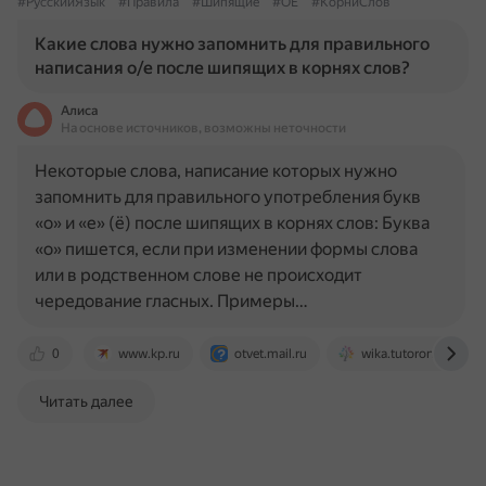
#РусскийЯзык
#Правила
#Шипящие
#ОЕ
#КорниСлов
Какие слова нужно запомнить для правильного
написания о/е после шипящих в корнях слов?
Алиса
На основе источников, возможны неточности
Некоторые слова, написание которых нужно
запомнить для правильного употребления букв
«о» и «е» (ё) после шипящих в корнях слов: Буква
«о» пишется, если при изменении формы слова
или в родственном слове не происходит
чередование гласных. Примеры…
0
www.kp.ru
otvet.mail.ru
wika.tutoronline.ru
Читать далее