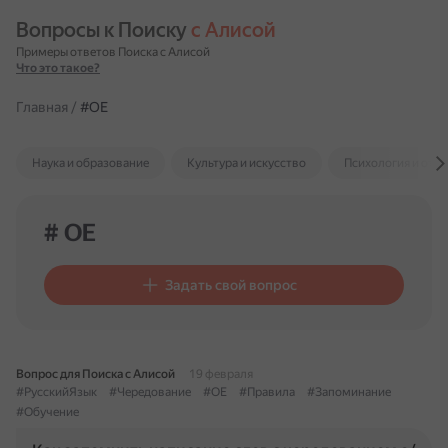
Вопросы к Поиску 
с Алисой
Примеры ответов Поиска с Алисой
Что это такое?
Главная
/
#ОЕ
Наука и образование
Культура и искусство
Психология и отн
# ОЕ
Задать свой вопрос
Вопрос для Поиска с Алисой
19 февраля
#РусскийЯзык
#Чередование
#ОЕ
#Правила
#Запоминание
#Обучение