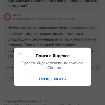
Как запомнить написание слов с чередованием о/
е в корнях?
Алиса
На основе источников, возможны неточности
Чтобы запомнить написание слов с чередованием
«о» и «е» в корнях, можно воспользоваться
следующими рекомендациями: Проникнуть в суть
правила. Если в спокойной обстановке
внимательно прочитать правило и понять его, то,
Поиск в Яндексе
возможно, повторять не…
Сделать Яндекс основным поиском
в Сhrome
0
umnayavorona.ru
dzen.ru
xn--5-7sbirdczi9n.
Читать далее
ПРОДОЛЖИТЬ
Вопрос для Поиска с Алисой
5 мая