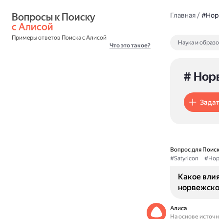
Вопросы к Поиску 
Главная
/
#Нор
с Алисой
Примеры ответов Поиска с Алисой
Наука и образ
Что это такое?
# Нор
Задат
Вопрос для Поиск
#Satyricon
#Нор
Какое влия
норвежско
Алиса
На основе источ