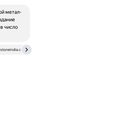
ой метал-
здание
в число
gstoneindia.com
m.ok.ru