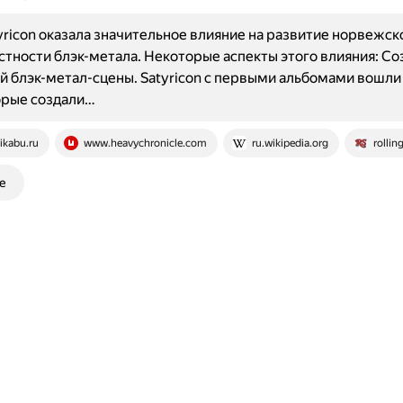
yricon оказала значительное влияние на развитие норвежск
астности блэк-метала. Некоторые аспекты этого влияния: Со
 блэк-метал-сцены. Satyricon с первыми альбомами вошли 
орые создали…
ikabu.ru
www.heavychronicle.com
ru.wikipedia.org
rollin
е