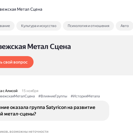
вежская Метал Сцена
ование
Культура и искусство
Психология и отношения
Авто
вежская Метал Сцена
ь свой вопрос
а с Алисой
15 ноября
вежскаяМеталСцена
#ВлияниеГруппы
#ИсторияМетала
ние оказала группа Satyricon на развитие
й метал-сцены?
ников, возможны неточности