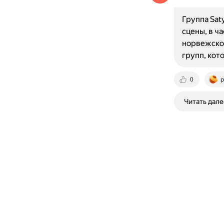
Группа Sat
сцены, в ч
норвежской
групп, кот
0
p
Читать дале