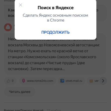
#НовоясеневскаяАвтостанция
#СпособыДобраться
Поиск в Яндексе
Какие есть способы добраться из Ярославского
Сделать Яндекс основным поиском
вокзала в Новоясеневскую автостанцию?
в Сhrome
Алиса
На основе источников, возможны неточности
ПРОДОЛЖИТЬ
Несколько способов добраться из Ярославского
вокзала Москвы до Новоясеневской автостанции:
На метро. Нужно ехать по красной ветке от
станции «Комсомольская» (около Ярославского
вокзала) до станции «Чистые пруды» (две
остановки). Затем пересадка…
0
www.rome2rio.com
otvet.mail.ru
venagid.ru
Читать далее
Вопрос для Поиска с Алисой
22 ноября