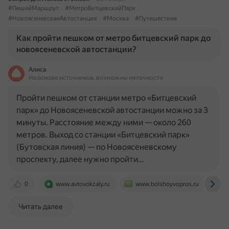
#ПешийМаршрут
#МетроБитцевскийПарк
#НовоясеневскаяАвтостанция
#Москва
#Путешествие
Как пройти пешком от метро битцевский парк до
новоясеневской автостанции?
Алиса
На основе источников, возможны неточности
Пройти пешком от станции метро «Битцевский
парк» до Новоясеневской автостанции можно за 3
минуты. Расстояние между ними — около 260
метров. Выход со станции «Битцевский парк»
(Бутовская линия) — по Новоясеневскому
проспекту, далее нужно пройти…
0
www.avtovokzaly.ru
www.bolshoyvopros.ru
m
Читать далее