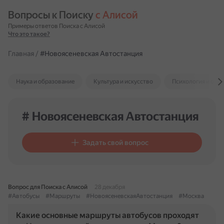
Вопросы к Поиску 
с Алисой
Примеры ответов Поиска с Алисой
Что это такое?
Главная
/
#Новоясеневская Автостанция
Наука и образование
Культура и искусство
Психология и отн
# Новоясеневская Автостанция
Задать свой вопрос
Вопрос для Поиска с Алисой
28 декабря
#Автобусы
#Маршруты
#НовоясеневскаяАвтостанция
#Москва
Какие основные маршруты автобусов проходят