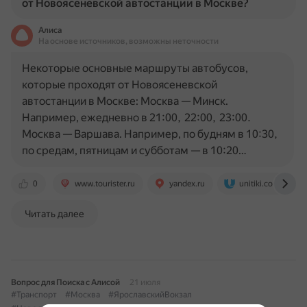
от Новоясеневской автостанции в Москве?
Алиса
На основе источников, возможны неточности
Некоторые основные маршруты автобусов,
которые проходят от Новоясеневской
автостанции в Москве: Москва — Минск.
Например, ежедневно в 21:00, 22:00, 23:00.
Москва — Варшава. Например, по будням в 10:30,
по средам, пятницам и субботам — в 10:20…
0
www.tourister.ru
yandex.ru
unitiki.com
Читать далее
Вопрос для Поиска с Алисой
21 июля
#Транспорт
#Москва
#ЯрославскийВокзал