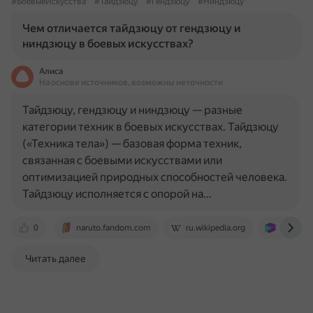
#БоевыеИскусства
#Тайдзюцу
#Гендзюцу
#Ниндзюцу
Чем отличается тайдзюцу от гендзюцу и
ниндзюцу в боевых искусствах?
Алиса
На основе источников, возможны неточности
Тайдзюцу, гендзюцу и ниндзюцу — разные
категории техник в боевых искусствах. Тайдзюцу
(«Техника тела») — базовая форма техник,
связанная с боевыми искусствами или
оптимизацией природных способностей человека.
Тайдзюцу исполняется с опорой на…
0
naruto.fandom.com
ru.wikipedia.org
ru.ruwiki
Читать далее