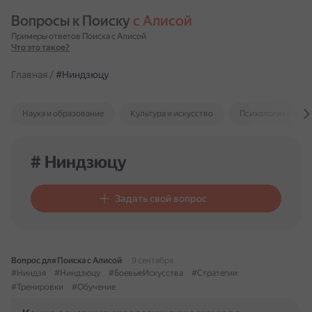
Вопросы к Поиску 
с Алисой
Примеры ответов Поиска с Алисой
Что это такое?
Главная
/
#Ниндзюцу
Наука и образование
Культура и искусство
Психология и отн
# Ниндзюцу
Задать свой вопрос
Вопрос для Поиска с Алисой
9 сентября
#Ниндзя
#Ниндзюцу
#БоевыеИскусства
#Стратегии
#Тренировки
#Обучение