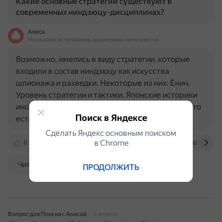
Какие основные стратегии существуют в
современных ниндзюцу-дисциплинах?
Алиса
На основе источников, возможны неточности
Возможно, имелись в виду стратегии, которые
входили в состав ниндзюцу как искусства
шпионажа и разведки. Некоторые из них: Ёнин.
Уровень стратегии и тактики. Японские историки
иногда называют этот раздел дзуйно ниндзюцу, то
Поиск в Яндексе
есть «мозговое…
Сделать Яндекс основным поиском
в Сhrome
0
ru.wikipedia.org
kartaslov.ru
www.litres.ru
Читать далее
ПРОДОЛЖИТЬ
Вопрос для Поиска с Алисой
3 апреля