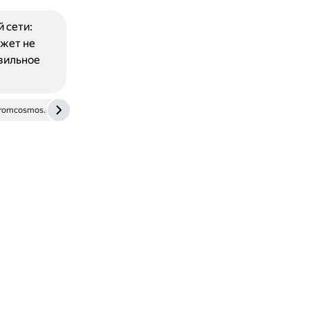
 сети:
ожет не
авильное
romcosmos.ru
dzen.ru