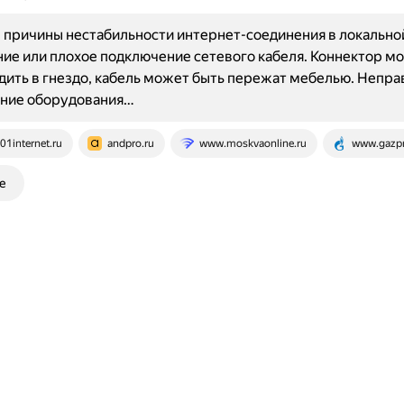
причины нестабильности интернет-соединения в локальной
е или плохое подключение сетевого кабеля. Коннектор м
дить в гнездо, кабель может быть пережат мебелью. Непр
ние оборудования…
01internet.ru
andpro.ru
www.moskvaonline.ru
www.gazp
е