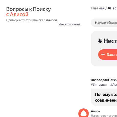
Вопросы к Поиску 
Главная
/
#Нес
с Алисой
Примеры ответов Поиска с Алисой
Наука и образ
Что это такое?
# Нес
Задат
Вопрос для Поиск
#Интернет
#Ло
Почему во
соединения
Алиса
На основе источ