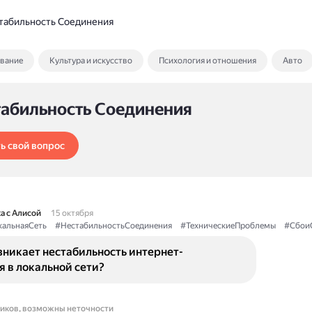
табильность Соединения
ование
Культура и искусство
Психология и отношения
Авто
табильность Соединения
ь свой вопрос
а с Алисой
15 октября
кальнаяСеть
#НестабильностьСоединения
#ТехническиеПроблемы
#Сбои
зникает нестабильность интернет-
 в локальной сети?
ников, возможны неточности