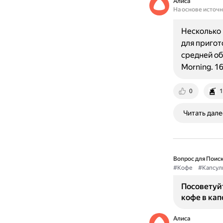
Алиса
На основе источ
Несколько 
для пригот
средней об
Morning. 1
0
1
Читать дале
Вопрос для Поиск
#Кофе
#Капсул
Посоветуйт
кофе в ка
Алиса