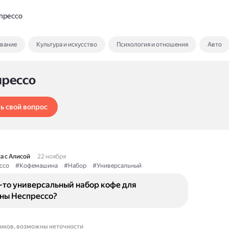
прессо
ование
Культура и искусство
Психология и отношения
Авто
прессо
ь свой вопрос
а с Алисой
22 ноября
ссо
#Кофемашина
#Набор
#Универсальный
-то универсальный набор кофе для
ы Неспрессо?
ников, возможны неточности