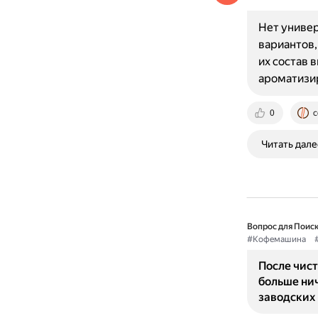
Нет универ
вариантов,
их состав 
ароматизи
0
c
Читать дале
Вопрос для Поиск
#Кофемашина
После чист
больше нич
заводских 