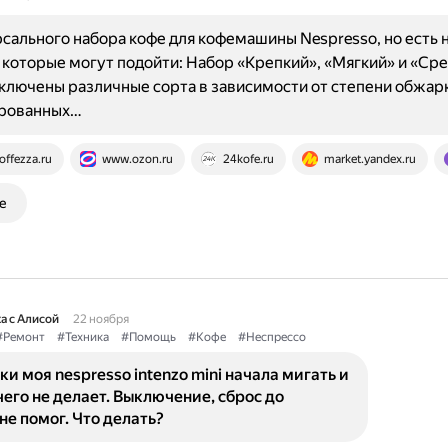
сального набора кофе для кофемашины Nespresso, но есть 
 которые могут подойти: Набор «Крепкий», «Мягкий» и «Сре
включены различные сорта в зависимости от степени обжар
рованных…
offezza.ru
www.ozon.ru
24kofe.ru
market.yandex.ru
е
а с Алисой
22 ноября
#Ремонт
#Техника
#Помощь
#Кофе
#Неспрессо
ки моя nespresso intenzo mini начала мигать и
его не делает. Выключение, сброс до
не помог. Что делать?