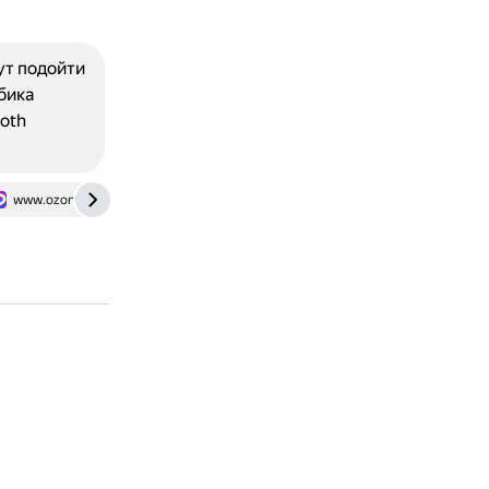
ут подойти
бика
oth
www.ozon.ru
vc.ru