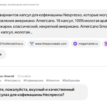
ников, возможны неточности
вариантов капсул для кофемашины Nespresso, которые мог
овления американо: Americano. 16 капсул, 100% молотая ара
жарки, классический, некрепкий американо. Americano Smo
6 капсул, молотая…
01kofemashina.ru
www.thespruceeats.com
megamarket.ru
е
а с Алисой
22 ноября
ы
#Неспрессо
#Кофемашина
#Напитки
#Выборкофе
е, пожалуйста, вкусный и качественный
псулах для кофемашины Неспрессо?