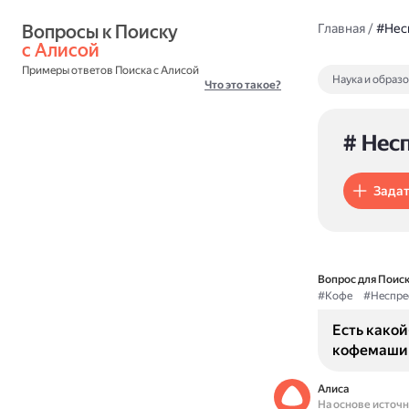
Вопросы к Поиску 
Главная
/
#Нес
с Алисой
Примеры ответов Поиска с Алисой
Наука и образ
Что это такое?
# Нес
Задат
Вопрос для Поиск
#Кофе
#Неспре
Есть какой
кофемашин
Алиса
На основе источ