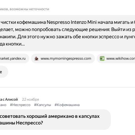
ников, возможны неточности
 чистки кофемашина Nespresso Intenzo Mini начала мигать и
делает, можно попробовать следующие решения: Выйти из
 накипи. Для этого нужно зажать обе кнопки эспрессо и лунго
гда кнопки…
arket.yandex.ru
www.mymorningespresso.com
www.wikihow.co
е
а с Алисой
22 ноября
ано
#Неспрессо
#Капсулы
#Кофемашина
советовать хороший американо в капсулах
ашины Неспрессо?