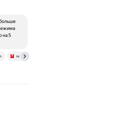
 больше
 режима
 на 5
m
remont77msk.ru
ru.wikihow.com