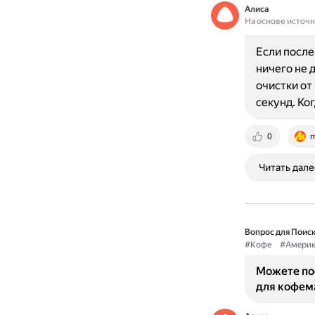
Алиса
На основе источ
Если после
ничего не 
очистки от
секунд. Ко
0
m
Читать дале
Вопрос для Поиск
#Кофе
#Америк
Можете по
для кофем