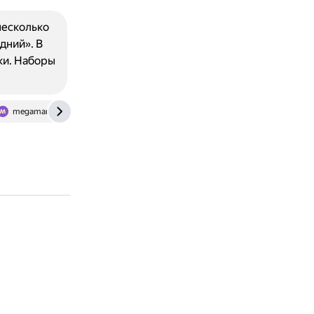
несколько
дний». В
ки. Наборы
megamarket.ru