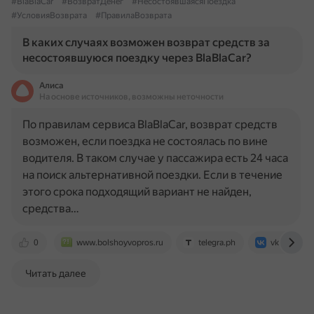
#BlaBlaCar
#ВозвратДенег
#НесостоявшаясяПоездка
#УсловияВозврата
#ПравилаВозврата
В каких случаях возможен возврат средств за
несостоявшуюся поездку через BlaBlaCar?
Алиса
На основе источников, возможны неточности
По правилам сервиса BlaBlaCar, возврат средств
возможен, если поездка не состоялась по вине
водителя. В таком случае у пассажира есть 24 часа
на поиск альтернативной поездки. Если в течение
этого срока подходящий вариант не найден,
средства…
0
www.bolshoyvopros.ru
telegra.ph
vk.com
Читать далее