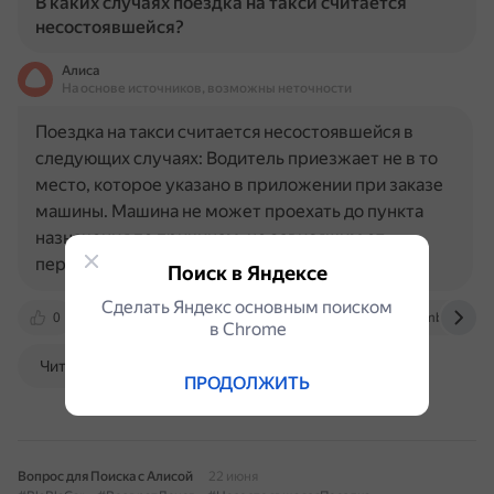
В каких случаях поездка на такси считается
несостоявшейся?
Алиса
На основе источников, возможны неточности
Поездка на такси считается несостоявшейся в
следующих случаях: Водитель приезжает не в то
место, которое указано в приложении при заказе
машины. Машина не может проехать до пункта
назначения по причинам, не зависящим от
перевозчика (например…
Поиск в Яндексе
Сделать Яндекс основным поиском
0
okuladm.ru
www.cge58.ru
auto.rambler.ru
в Сhrome
Читать далее
ПРОДОЛЖИТЬ
Вопрос для Поиска с Алисой
22 июня