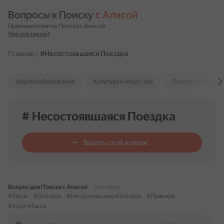
Вопросы к Поиску 
с Алисой
Примеры ответов Поиска с Алисой
Что это такое?
Главная
/
#Несостоявшаяся Поездка
Наука и образование
Культура и искусство
Психология и отн
# Несостоявшаяся Поездка
Задать свой вопрос
Вопрос для Поиска с Алисой
5 ноября
#Такси
#Поездка
#НесостоявшаясяПоездка
#Правила
#УслугиТакси