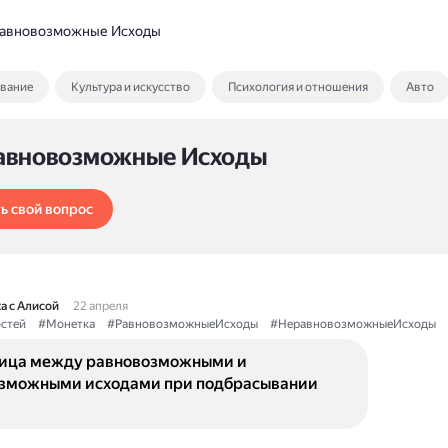
авновозможные Исходы
ование
Культура и искусство
Психология и отношения
Авто
авновозможные Исходы
ь свой вопрос
а с Алисой
22 апреля
стей
#Монетка
#РавновозможныеИсходы
#НеравновозможныеИсходы
ница между равновозможными и
зможными исходами при подбрасывании