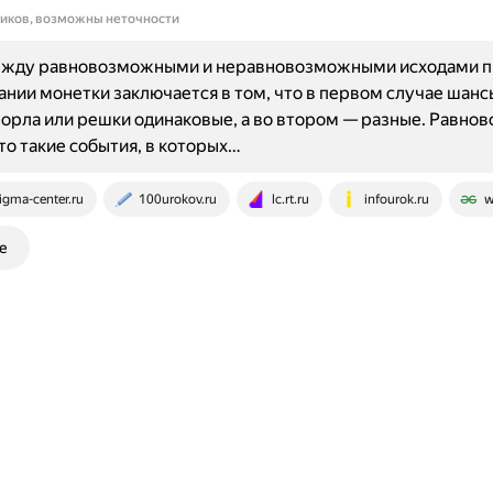
ников, возможны неточности
ежду равновозможными и неравновозможными исходами п
нии монетки заключается в том, что в первом случае шанс
орла или решки одинаковые, а во втором — разные. Равн
то такие события, в которых…
igma-center.ru
100urokov.ru
lc.rt.ru
infourok.ru
w
е