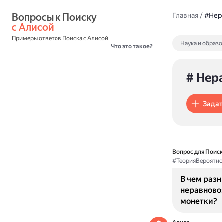
Вопросы к Поиску 
Главная
/
#Нер
с Алисой
Примеры ответов Поиска с Алисой
Наука и образ
Что это такое?
# Нер
Задат
Вопрос для Поиск
#ТеорияВероятно
В чем раз
неравново
монетки?