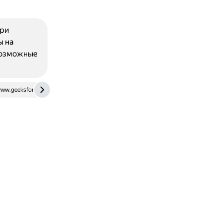
ри
ы на
овозможные
ww.geeksforgeeks.org