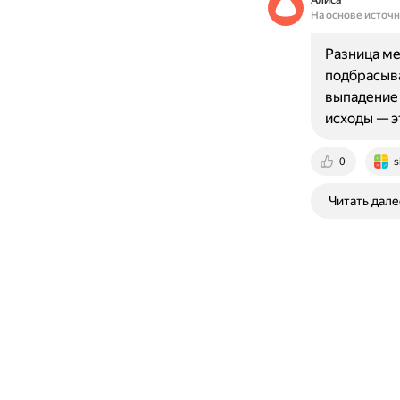
Алиса
На основе источ
Разница м
подбрасыва
выпадение 
исходы — э
0
s
Читать дале