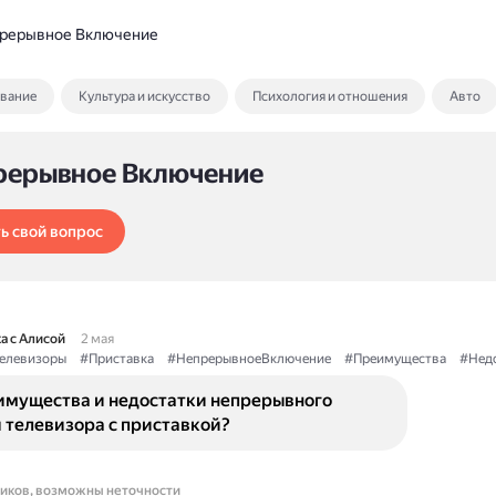
рерывное Включение
ование
Культура и искусство
Психология и отношения
Авто
рерывное Включение
ь свой вопрос
а с Алисой
2 мая
елевизоры
#Приставка
#НепрерывноеВключение
#Преимущества
#Нед
имущества и недостатки непрерывного
 телевизора с приставкой?
ников, возможны неточности