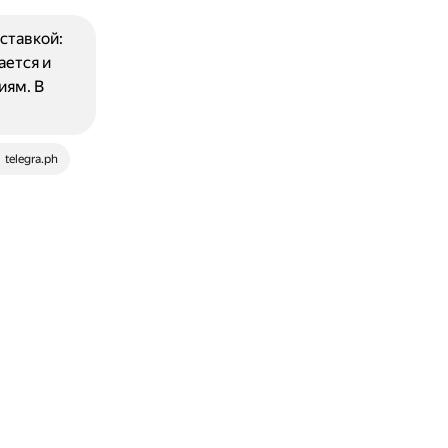
ставкой:
ается и
иям. В
telegra.ph