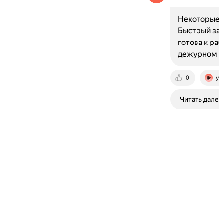
Некоторые
Быстрый за
готова к р
дежурном 
0
y
Читать дале