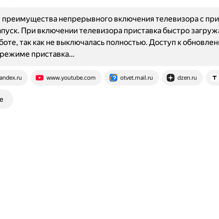
 преимущества непрерывного включения телевизора с при
пуск. При включении телевизора приставка быстро загруж
аботе, так как не выключалась полностью. Доступ к обновлен
режиме приставка…
andex.ru
www.youtube.com
otvet.mail.ru
dzen.ru
е