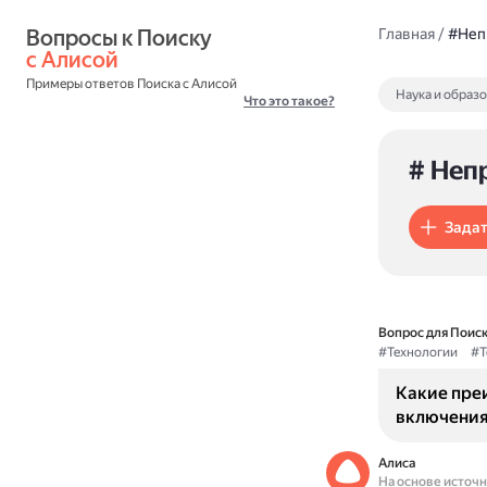
Вопросы к Поиску 
Главная
/
#Неп
с Алисой
Примеры ответов Поиска с Алисой
Наука и образ
Что это такое?
# Неп
Задат
Вопрос для Поиск
#Технологии
#Т
Какие пре
включения
Алиса
На основе источ