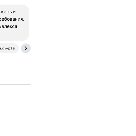
ность и
ребования.
увлекся
.xn--p1ai
en.wikipedia.org
podkova63.ru