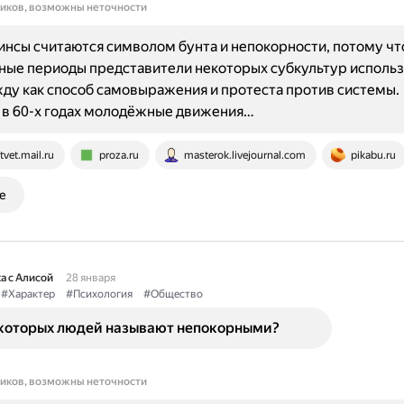
ников, возможны неточности
нсы считаются символом бунта и непокорности, потому чт
ные периоды представители некоторых субкультур исполь
ду как способ самовыражения и протеста против системы.
 в 60-х годах молодёжные движения…
tvet.mail.ru
proza.ru
masterok.livejournal.com
pikabu.ru
е
а с Алисой
28 января
#Характер
#Психология
#Общество
которых людей называют непокорными?
ников, возможны неточности