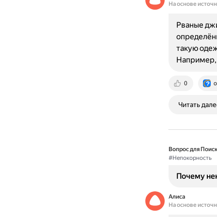
На основе источ
Рваные джи
определён
такую одеж
Например,
0
o
Читать дале
Вопрос для Поиск
#Непокорность
Почему не
Алиса
На основе источ