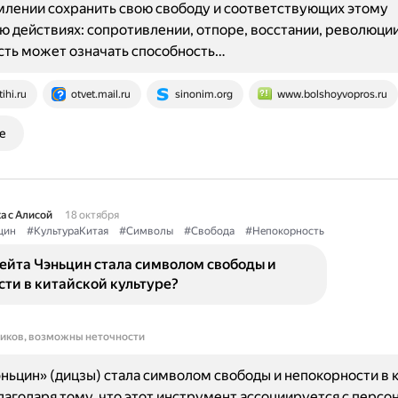
млении сохранить свою свободу и соответствующих этому
 действиях: сопротивлении, отпоре, восстании, революции
ть может означать способность…
tihi.ru
otvet.mail.ru
sinonim.org
www.bolshoyvopros.ru
е
а с Алисой
18 октября
цин
#КультураКитая
#Символы
#Свобода
#Непокорность
ейта Чэньцин стала символом свободы и
ти в китайской культуре?
ников, возможны неточности
ньцин» (дицзы) стала символом свободы и непокорности в 
лагодаря тому, что этот инструмент ассоциируется с персо