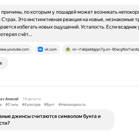
причины, по которым у лошадей может возникать непокор
 Страх. Это инстинктивная реакция на новые, незнакомые т
рается избегать новых ощущений. Усталость. Если всадник 
потерял счёт…
ww.youtube.com
vk.com
xn--i1abjaddgjgn7g.xn--80acgfbsl1azdqr
е
а с Алисой
19 августа
а
#Стиль
#Культура
#Бунт
#Непокорность
аные джинсы считаются символом бунта и
сти?