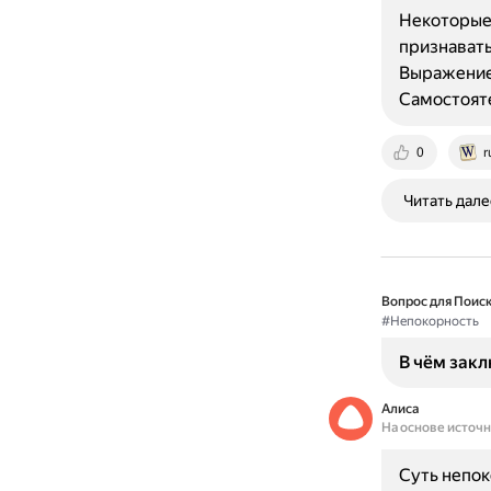
Некоторые
признавать
Выражение 
Самостояте
0
r
Читать дале
Вопрос для Поиск
#Непокорность
В чём закл
Алиса
На основе источ
Суть непок