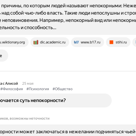
 причины, по которым людей называют непокорными: Неж
 над собой чью-либо власть. Такие люди непослушны и стро
неповиновения. Например, непокорный вид или непокорны
льность и способность…
u.wiktionary.org
dic.academic.ru
www.b17.ru
stihi.ru
е
а с Алисой
25 мая
#Философия
#Психология
#Общество
ючается суть непокорности?
ников, возможны неточности
орности может заключаться в нежелании подчиняться чьей