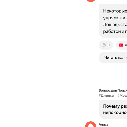
Некоторые 
упрямство:
Лошадь ста
работой и 
0
w
Читать дале
Вопрос для Поиск
#Джинсы
#Мод
Почему рв
непокорно
Алиса