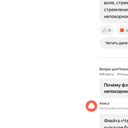
воле, стре
стремлению
непокорнос
0
s
Читать дале
Вопрос для Поиск
#Флейта
#Чэнь
Почему фл
непокорнос
Алиса
На основе источ
Флейта «Чэ
культуре б