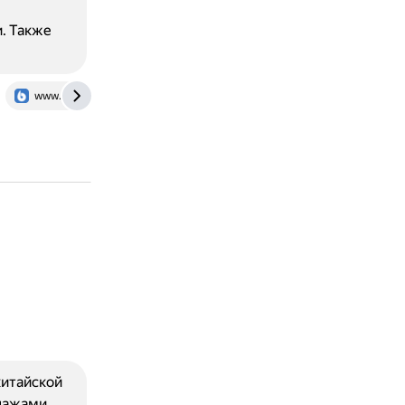
. Также
www.biologyonline.com
китайской
нажами,