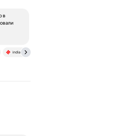
о в
зовали
indianexpress.com