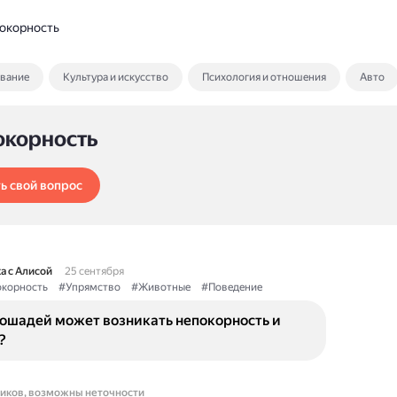
окорность
ование
Культура и искусство
Психология и отношения
Авто
окорность
ь свой вопрос
а с Алисой
25 сентября
корность
#Упрямство
#Животные
#Поведение
лошадей может возникать непокорность и
?
ников, возможны неточности