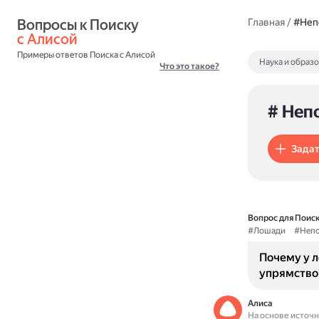
Вопросы к Поиску 
Главная
/
#Неп
с Алисой
Примеры ответов Поиска с Алисой
Наука и образ
Что это такое?
# Неп
Задат
Вопрос для Поиск
#Лошади
#Непо
Почему у 
упрямство
Алиса
На основе источ