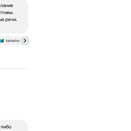
елание
птивы.
е речи.
kartaslov.ru
-либо