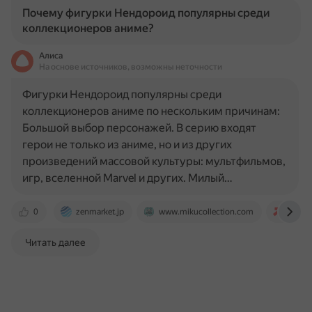
Почему фигурки Нендороид популярны среди
коллекционеров аниме?
Алиса
На основе источников, возможны неточности
Фигурки Нендороид популярны среди
коллекционеров аниме по нескольким причинам:
Большой выбор персонажей. В серию входят
герои не только из аниме, но и из других
произведений массовой культуры: мультфильмов,
игр, вселенной Marvel и других. Милый…
0
zenmarket.jp
www.mikucollection.com
konni
Читать далее