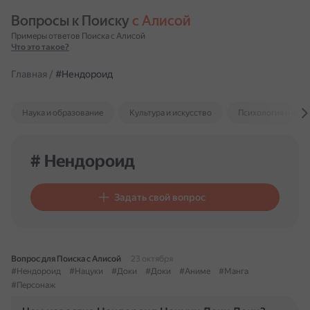
Вопросы к Поиску 
с Алисой
Примеры ответов Поиска с Алисой
Что это такое?
Главная
/
#Нендороид
Наука и образование
Культура и искусство
Психология и отн
# Нендороид
Задать свой вопрос
Вопрос для Поиска с Алисой
23 октября
#Нендороид
#Нацуки
#Доки
#Доки
#Аниме
#Манга
#Персонаж