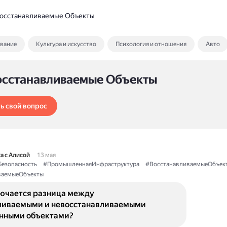
осстанавливаемые Объекты
ование
Культура и искусство
Психология и отношения
Авто
осстанавливаемые Объекты
ь свой вопрос
а с Алисой
13 мая
езопасность
#ПромышленнаяИнфраструктура
#ВосстанавливаемыеОбъек
ваемыеОбъекты
лючается разница между
ливаемыми и невосстанавливаемыми
нными объектами?