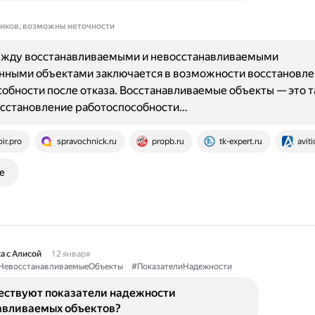
ников, возможны неточности
ежду восстанавливаемыми и невосстанавливаемыми
ными объектами заключается в возможности восстановле
обности после отказа. Восстанавливаемые объекты — это та
осстановление работоспособности…
oir.pro
spravochnick.ru
propb.ru
tk-expert.ru
aviti
е
а с Алисой
12 января
НевосстанавливаемыеОбъекты
#ПоказателиНадежности
ествуют показатели надежности
авливаемых объектов?