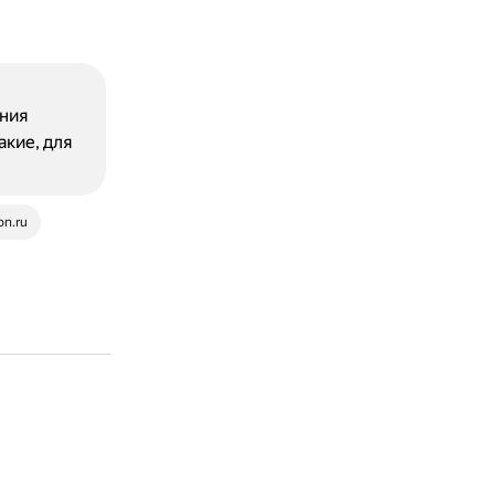
ния
кие, для
on.ru