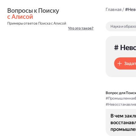
Вопросы к Поиску 
Главная
/
#Нев
с Алисой
Примеры ответов Поиска с Алисой
Наука и образ
Что это такое?
# Нев
Задат
Вопрос для Поиск
#ПромышленнаяБ
#Невосстанавли
В чем зак
восстанав
промышле