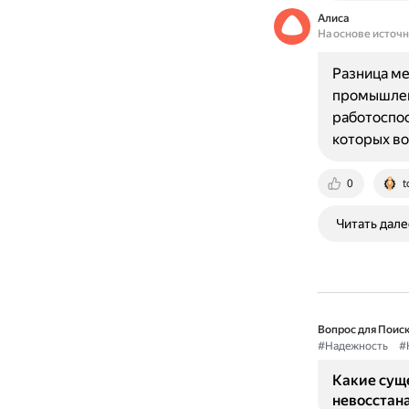
Алиса
На основе источ
Разница м
промышлен
работоспос
которых в
0
t
Читать дале
Вопрос для Поиск
#Надежность
#
Какие сущ
невосстан