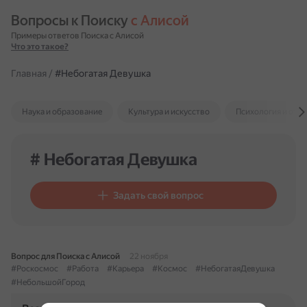
Вопросы к Поиску 
с Алисой
Примеры ответов Поиска с Алисой
Что это такое?
Главная
/
#Небогатая Девушка
Наука и образование
Культура и искусство
Психология и отн
# Небогатая Девушка
Задать свой вопрос
Вопрос для Поиска с Алисой
22 ноября
#Роскосмос
#Работа
#Карьера
#Космос
#НебогатаяДевушка
#НебольшойГород