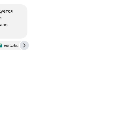
дуется
и
алог
realty.rbc.ru
pravo.rg.ru