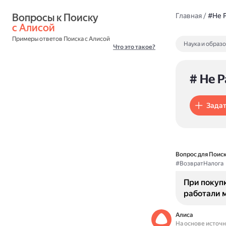
Вопросы к Поиску 
Главная
/
#Не 
с Алисой
Примеры ответов Поиска с Алисой
Наука и образ
Что это такое?
# Не 
Задат
Вопрос для Поиск
#ВозвратНалога
При покупк
работали м
Алиса
На основе источ