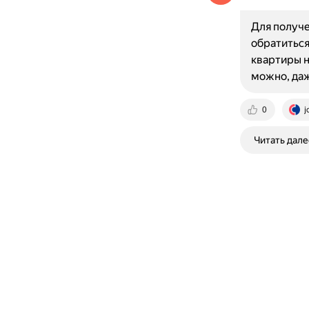
Для получе
обратиться
квартиры н
можно, даж
0
j
Читать дале