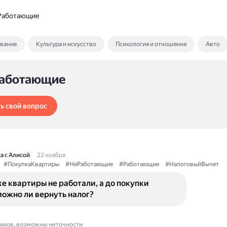
Работающие
ование
Культура и искусство
Психология и отношения
Авто
Работающие
ь свой вопрос
а с Алисой
22 ноября
#ПокупкаКвартиры
#НеРаботающие
#Работающие
#НалоговыйВычет
е квартиры не работали, а до покупки
ожно ли вернуть налог?
ников, возможны неточности