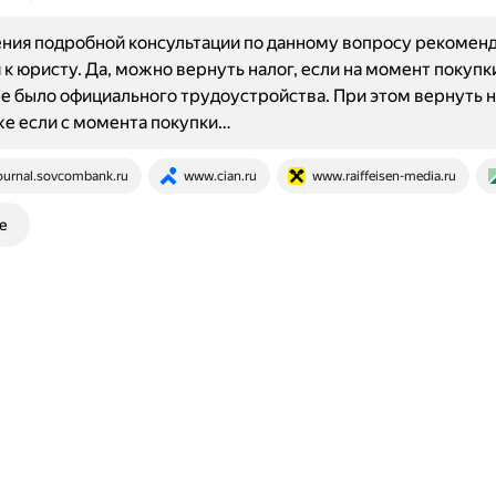
ния подробной консультации по данному вопросу рекомен
 к юристу. Да, можно вернуть налог, если на момент покупк
е было официального трудоустройства. При этом вернуть н
е если с момента покупки…
ournal.sovcombank.ru
www.cian.ru
www.raiffeisen-media.ru
е