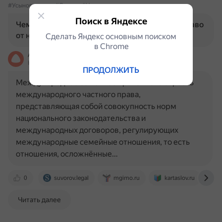
#Усыновление
#Опека
#Наследование
Поиск в Яндексе
Чем отличается международное семейное право
от национального?
Сделать Яндекс основным поиском
в Сhrome
Алиса
На основе источников, возможны неточности
ПРОДОЛЖИТЬ
Международное семейное право — это отрасль
международного частного права,
представляющая собой совокупность норм
национального законодательства и
международных договоров, регулирующих
международные семейные отношения, то есть
отношения, осложнённые…
0
suvorov.legal
mgimo.ru
kartaslov.ru
Читать далее