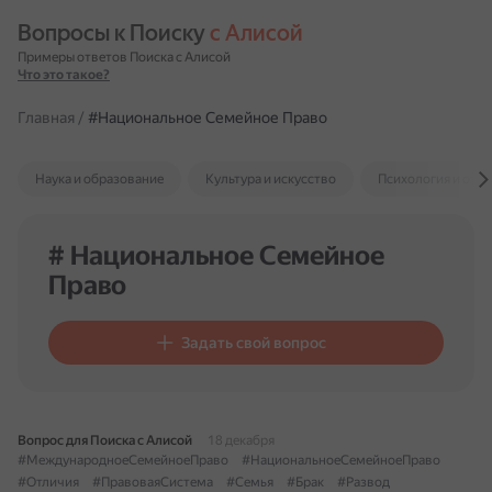
Вопросы к Поиску 
с Алисой
Примеры ответов Поиска с Алисой
Что это такое?
Главная
/
#Национальное Семейное Право
Наука и образование
Культура и искусство
Психология и отн
# Национальное Семейное
Право
Задать свой вопрос
Вопрос для Поиска с Алисой
18 декабря
#МеждународноеСемейноеПраво
#НациональноеСемейноеПраво
#Отличия
#ПравоваяСистема
#Семья
#Брак
#Развод