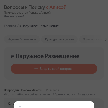
Вопросы к Поиску 
с Алисой
Примеры ответов Поиска с Алисой
Что это такое?
Главная
/
#Наружное Размещение
Наука и образование
Культура и искусство
Психология и отн
# Наружное Размещение
Задать свой вопрос
Вопрос для Поиска с Алисой
11 января
#Котлы
#НаружноеРазмещение
#Преимущества
#Недостатки
Каковы преимущества и недостатки