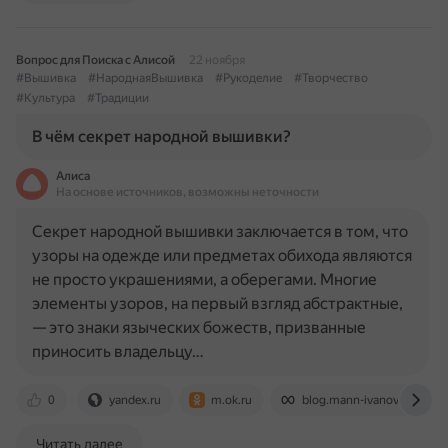
Вопрос для Поиска с Алисой
22 ноября
#Вышивка
#НароднаяВышивка
#Рукоделие
#Творчество
#Культура
#Традиции
В чём секрет народной вышивки?
Алиса
На основе источников, возможны неточности
Секрет народной вышивки заключается в том, что
узоры на одежде или предметах обихода являются
не просто украшениями, а оберегами. Многие
элементы узоров, на первый взгляд абстрактные,
— это знаки языческих божеств, призванные
приносить владельцу…
0
yandex.ru
m.ok.ru
blog.mann-ivanov-ferber.ru
Читать далее