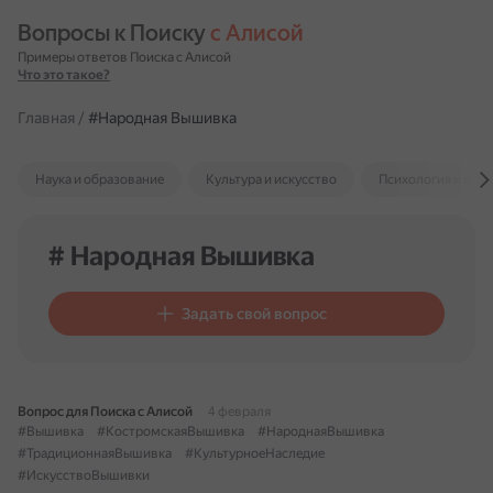
Вопросы к Поиску 
с Алисой
Примеры ответов Поиска с Алисой
Что это такое?
Главная
/
#Народная Вышивка
Наука и образование
Культура и искусство
Психология и отн
# Народная Вышивка
Задать свой вопрос
Вопрос для Поиска с Алисой
4 февраля
#Вышивка
#КостромскаяВышивка
#НароднаяВышивка
#ТрадиционнаяВышивка
#КультурноеНаследие
#ИскусствоВышивки