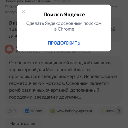
Вопрос для Поиска с Алисой
22 ноября
#НароднаяВышивка
#МосковскаяОбласть
#Традиции
#Культура
#Искусство
Поиск в Яндексе
В каких чертах проявляются особенности
Сделать Яндекс основным поиском
в Сhrome
традиционной народной вышивки, характерной
для Московской области?
ПРОДОЛЖИТЬ
Алиса
На основе источников, возможны неточности
Особенности традиционной народной вышивки,
характерной для Московской области,
проявляются в следующих чертах: Использование
геометрических мотивов. Основным является
ромб различных очертаний, дополненный
городками, звёздами и другими…
0
vk.com
www.bolshoyvopros.ru
infourok.ru
Читать далее