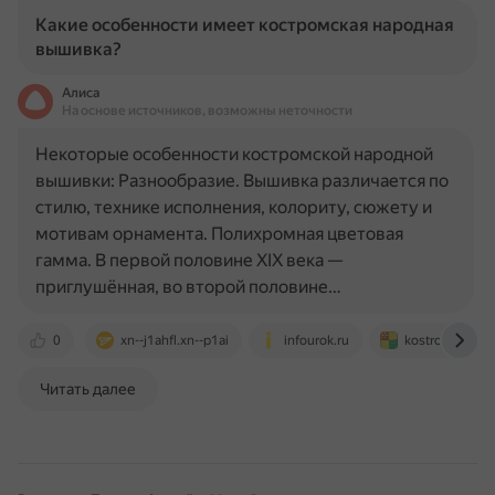
Какие особенности имеет костромская народная
вышивка?
Алиса
На основе источников, возможны неточности
Некоторые особенности костромской народной
вышивки: Разнообразие. Вышивка различается по
стилю, технике исполнения, колориту, сюжету и
мотивам орнамента. Полихромная цветовая
гамма. В первой половине XIX века —
приглушённая, во второй половине…
0
xn--j1ahfl.xn--p1ai
infourok.ru
kostromka.ru
Читать далее