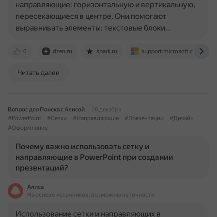
направляющие: горизонтальную и вертикальную,
пересекающиеся в центре. Они помогают
выравнивать элементы: текстовые блоки…
0
dzen.ru
spark.ru
support.microsoft.com
Читать далее
Вопрос для Поиска с Алисой
26 декабря
#PowerPoint
#Сетки
#Направляющие
#Презентации
#Дизайн
#Оформление
Почему важно использовать сетку и
направляющие в PowerPoint при создании
презентаций?
Алиса
На основе источников, возможны неточности
Использование сетки и направляющих в