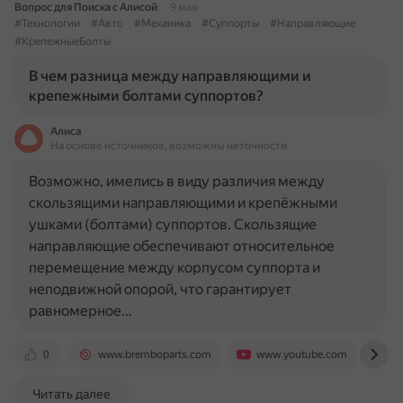
Вопрос для Поиска с Алисой
9 мая
#Технологии
#Авто
#Механика
#Суппорты
#Направляющие
#КрепежныеБолты
В чем разница между направляющими и
крепежными болтами суппортов?
Алиса
На основе источников, возможны неточности
Возможно, имелись в виду различия между
скользящими направляющими и крепёжными
ушками (болтами) суппортов. Скользящие
направляющие обеспечивают относительное
перемещение между корпусом суппорта и
неподвижной опорой, что гарантирует
равномерное…
0
www.bremboparts.com
www.youtube.com
w
Читать далее