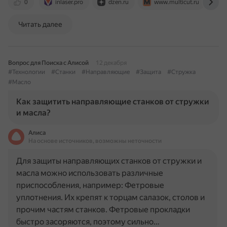
0
inlaser.pro
dzen.ru
www.multicut.ru
Читать далее
Вопрос для Поиска с Алисой
12 декабря
#Технологии
#Станки
#Направляющие
#Защита
#Стружка
#Масло
Как защитить направляющие станков от стружки
и масла?
Алиса
На основе источников, возможны неточности
Для защиты направляющих станков от стружки и
масла можно использовать различные
приспособления, например: Фетровые
уплотнения. Их крепят к торцам салазок, столов и
прочим частям станков. Фетровые прокладки
быстро засоряются, поэтому сильно…