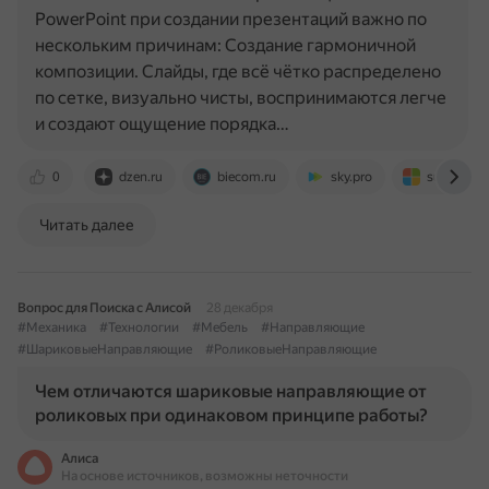
PowerPoint при создании презентаций важно по
нескольким причинам: Создание гармоничной
композиции. Слайды, где всё чётко распределено
по сетке, визуально чисты, воспринимаются легче
и создают ощущение порядка…
0
dzen.ru
biecom.ru
sky.pro
support.m
Читать далее
Вопрос для Поиска с Алисой
28 декабря
#Механика
#Технологии
#Мебель
#Направляющие
#ШариковыеНаправляющие
#РоликовыеНаправляющие
Чем отличаются шариковые направляющие от
роликовых при одинаковом принципе работы?
Алиса
На основе источников, возможны неточности