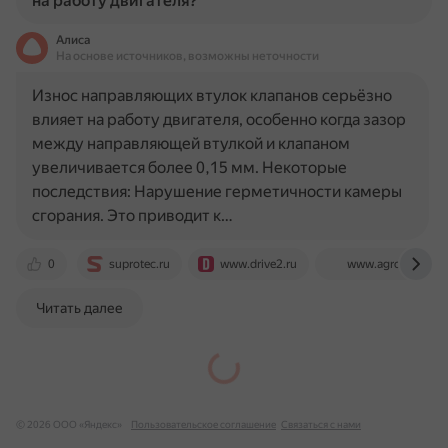
на работу двигателя?
Алиса
На основе источников, возможны неточности
Износ направляющих втулок клапанов серьёзно
влияет на работу двигателя, особенно когда зазор
между направляющей втулкой и клапаном
увеличивается более 0,15 мм. Некоторые
последствия: Нарушение герметичности камеры
сгорания. Это приводит к…
0
suprotec.ru
www.drive2.ru
www.agrorisk.ru
Читать далее
© 2026 ООО «Яндекс»
Пользовательское соглашение
Связаться с нами