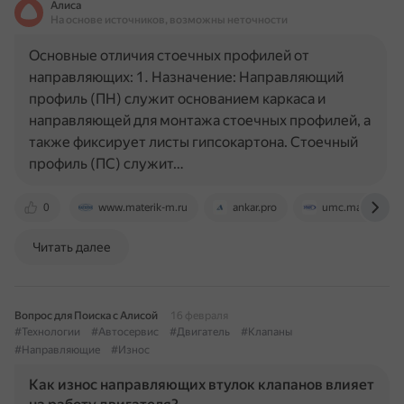
Алиса
На основе источников, возможны неточности
Основные отличия стоечных профилей от
направляющих: 1. Назначение: Направляющий
профиль (ПН) служит основанием каркаса и
направляющей для монтажа стоечных профилей, а
также фиксирует листы гипсокартона. Стоечный
профиль (ПС) служит…
0
www.materik-m.ru
ankar.pro
umc.market
Читать далее
Вопрос для Поиска с Алисой
16 февраля
#Технологии
#Автосервис
#Двигатель
#Клапаны
#Направляющие
#Износ
Как износ направляющих втулок клапанов влияет