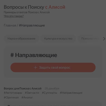
Вопросы к Поиску 
с Алисой
Примеры ответов Поиска с Алисой
Что это такое?
Главная
/
#Направляющие
Наука и образование
Культура и искусство
Психология и отн
# Направляющие
Задать свой вопрос
Вопрос для Поиска с Алисой
26 декабря
#Автотовары
#Запчасти
#Суппорты
#Направляющие
#Оригинал
#Аналог