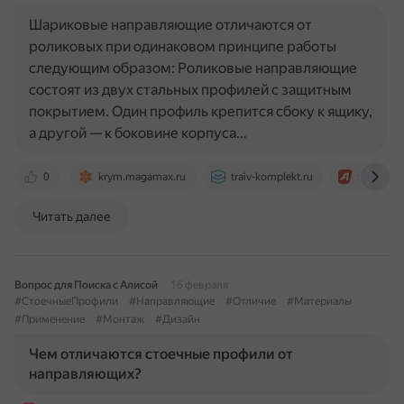
Шариковые направляющие отличаются от
роликовых при одинаковом принципе работы
следующим образом: Роликовые направляющие
состоят из двух стальных профилей с защитным
покрытием. Один профиль крепится сбоку к ящику,
а другой — к боковине корпуса…
0
krym.magamax.ru
traiv-komplekt.ru
study.ak
Читать далее
Вопрос для Поиска с Алисой
16 февраля
#СтоечныеПрофили
#Направляющие
#Отличие
#Материалы
#Применение
#Монтаж
#Дизайн
Чем отличаются стоечные профили от
направляющих?