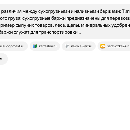
 различия между сухогрузными и наливными баржами: Тип
го груза: сухогрузные баржи предназначены для перевозк
пример сыпучих товаров, леса, щепы, минеральных удобрен
баржи служат для транспортировки…
elsudoproekt.ru
kartaslov.ru
www.s-verf.ru
perevozka24.r
е