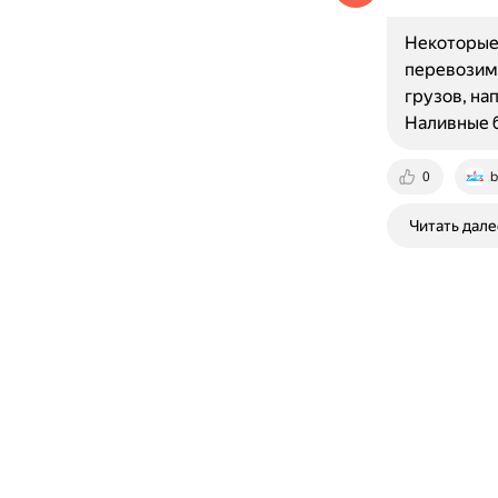
Некоторые
перевозимо
грузов, на
Наливные 
0
b
Читать дале