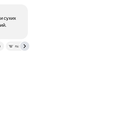
и сухих
ий.
u
ru.wikipedia.org