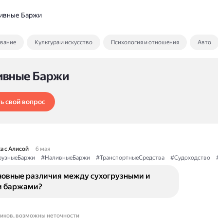
ивные Баржи
ование
Культура и искусство
Психология и отношения
Авто
ивные Баржи
ь свой вопрос
а с Алисой
6 мая
рузныеБаржи
#НаливныеБаржи
#ТранспортныеСредства
#Судоходство
новные различия между сухогрузными и
и баржами?
ников, возможны неточности