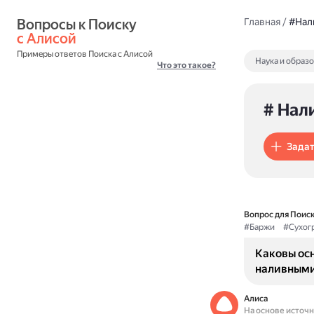
Вопросы к Поиску 
Главная
/
#Нал
с Алисой
Примеры ответов Поиска с Алисой
Наука и образ
Что это такое?
# Нал
Задат
Вопрос для Поиск
#Баржи
#Сухог
Каковы ос
наливным
Алиса
На основе источ