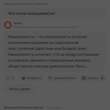
#ЮридическаяОтветственность
Что такое наказуемость?
Алиса
На основе источников, возможны неточности
Наказуемость — это возможность (угроза)
назначения наказания за совершённое
преступление (действие или бездействие).
Наказуемость означает, что за предусмотренные
уголовным законом и совершённые виновно
общественно опасные деяния может быть…
0
kartaslov.ru
spravochnick.ru
sdo.nsuem.ru
Читать далее
Вопрос для Поиска с Алисой
23 декабря