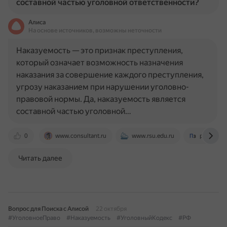
составной частью уголовной ответственности?
Алиса
На основе источников, возможны неточности
Наказуемость — это признак преступления,
который означает возможность назначения
наказания за совершение каждого преступления,
угрозу наказанием при нарушении уголовно-
правовой нормы. Да, наказуемость является
составной частью уголовной…
0
www.consultant.ru
www.rsu.edu.ru
pz.18brat
Читать далее
Вопрос для Поиска с Алисой
22 октября
#УголовноеПраво
#Наказуемость
#УголовныйКодекс
#РФ