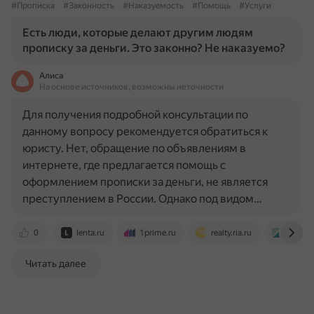
#Прописка
#Законность
#Наказуемость
#Помощь
#Услуги
Есть люди, которые делают другим людям
прописку за деньги. Это законно? Не наказуемо?
Алиса
На основе источников, возможны неточности
Для получения подробной консультации по
данному вопросу рекомендуется обратиться к
юристу. Нет, обращение по объявлениям в
интернете, где предлагается помощь с
оформлением прописки за деньги, не является
преступлением в России. Однако под видом…
0
lenta.ru
1prime.ru
realty.ria.ru
realty.r
Читать далее