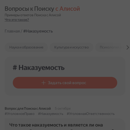
Вопросы к Поиску 
с Алисой
Примеры ответов Поиска с Алисой
Что это такое?
Главная
/
#Наказуемость
Наука и образование
Культура и искусство
Психология и отн
# Наказуемость
Задать свой вопрос
Вопрос для Поиска с Алисой
5 октября
#УголовноеПраво
#Наказуемость
#УголовнаяОтветственность
Что такое наказуемость и является ли она