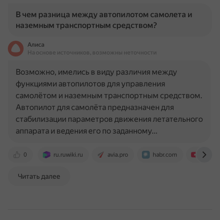
В чем разница между автопилотом самолета и
наземным транспортным средством?
Алиса
На основе источников, возможны неточности
Возможно, имелись в виду различия между
функциями автопилотов для управления
самолётом и наземным транспортным средством.
Автопилот для самолёта предназначен для
стабилизации параметров движения летательного
аппарата и ведения его по заданному…
0
ru.ruwiki.ru
avia.pro
habr.com
www.y
Читать далее