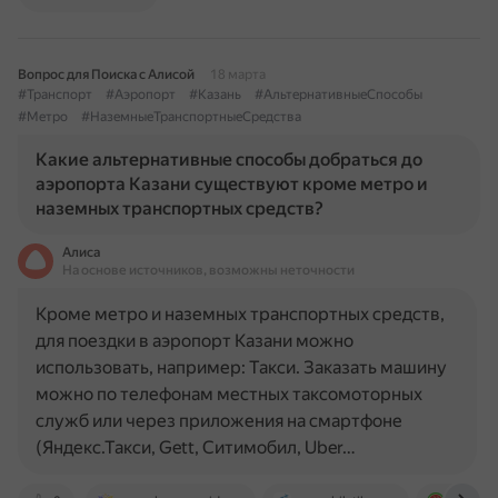
Вопрос для Поиска с Алисой
18 марта
#Транспорт
#Аэропорт
#Казань
#АльтернативныеСпособы
#Метро
#НаземныеТранспортныеСредства
Какие альтернативные способы добраться до
аэропорта Казани существуют кроме метро и
наземных транспортных средств?
Алиса
На основе источников, возможны неточности
Кроме метро и наземных транспортных средств,
для поездки в аэропорт Казани можно
использовать, например: Такси. Заказать машину
можно по телефонам местных таксомоторных
служб или через приложения на смартфоне
(Яндекс.Такси, Gett, Ситимобил, Uber…