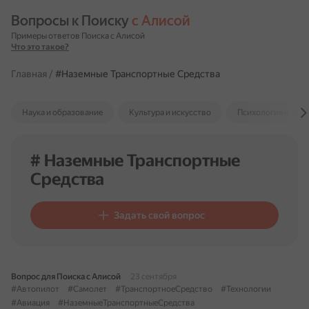
Вопросы к Поиску 
с Алисой
Примеры ответов Поиска с Алисой
Что это такое?
Главная
/
#Наземные Транспортные Средства
Наука и образование
Культура и искусство
Психология и отн
# Наземные Транспортные
Средства
Задать свой вопрос
Вопрос для Поиска с Алисой
23 сентября
#Автопилот
#Самолет
#ТранспортноеСредство
#Технологии
#Авиация
#НаземныеТранспортныеСредства