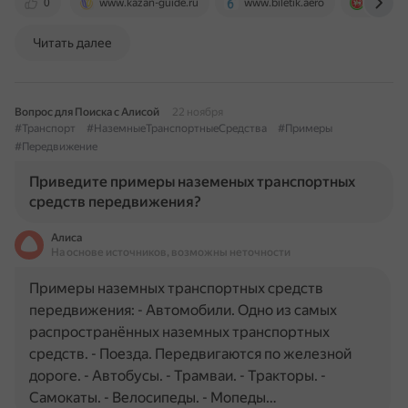
0
www.kazan-guide.ru
www.biletik.aero
tatauto
Читать далее
Вопрос для Поиска с Алисой
22 ноября
#Транспорт
#НаземныеТранспортныеСредства
#Примеры
#Передвижение
Приведите примеры наземеных транспортных
средств передвижения?
Алиса
На основе источников, возможны неточности
Примеры наземных транспортных средств
передвижения: - Автомобили. Одно из самых
распространённых наземных транспортных
средств. - Поезда. Передвигаются по железной
дороге. - Автобусы. - Трамваи. - Тракторы. -
Самокаты. - Велосипеды. - Мопеды…