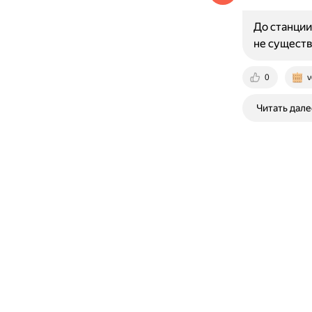
До станции
не существ
0
v
Читать дале