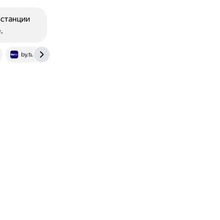
 станции
.
by.tutu.travel