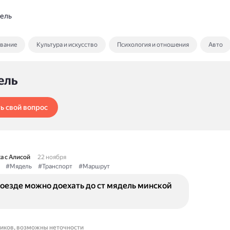
ель
ование
Культура и искусство
Психология и отношения
Авто
ель
ь свой вопрос
а с Алисой
22 ноября
#Мядель
#Транспорт
#Маршрут
оезде можно доехать до ст мядель минской
ников, возможны неточности