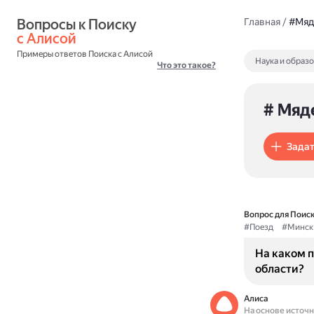
Вопросы к Поиску 
Главная
/
#Мяд
с Алисой
Примеры ответов Поиска с Алисой
Наука и образ
Что это такое?
# Мяд
Задат
Вопрос для Поиск
#Поезд
#Минск
На каком п
области?
Алиса
На основе источ