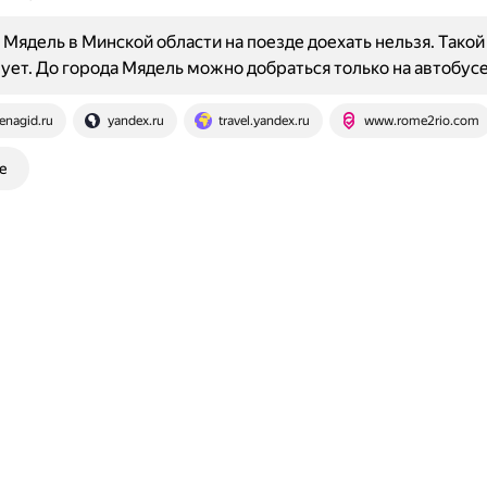
 Мядель в Минской области на поезде доехать нельзя. Такой
ует. До города Мядель можно добраться только на автобусе
enagid.ru
yandex.ru
travel.yandex.ru
www.rome2rio.com
е