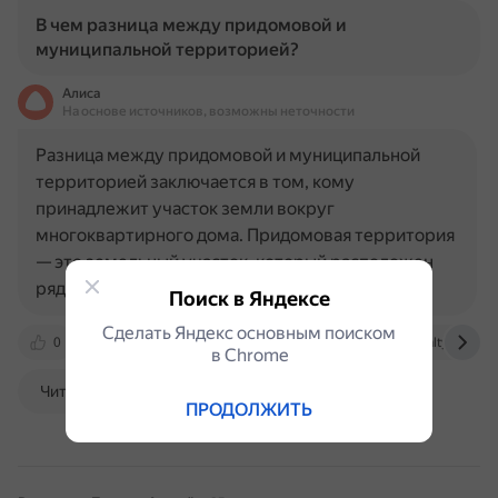
В чем разница между придомовой и
муниципальной территорией?
Алиса
На основе источников, возможны неточности
Разница между придомовой и муниципальной
территорией заключается в том, кому
принадлежит участок земли вокруг
многоквартирного дома. Придомовая территория
— это земельный участок, который расположен
рядом с домом и принадлежит всем хозяевам…
Поиск в Яндексе
Сделать Яндекс основным поиском
0
otvet.mail.ru
www.advgazeta.ru
realty.yandex.
в Сhrome
Читать далее
ПРОДОЛЖИТЬ