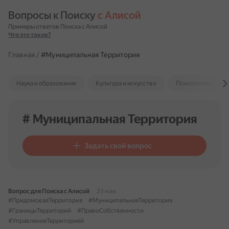
Вопросы к Поиску 
с Алисой
Примеры ответов Поиска с Алисой
Что это такое?
Главная
/
#Муниципальная Территория
Наука и образование
Культура и искусство
Психология и отн
# Муниципальная Территория
Задать свой вопрос
Вопрос для Поиска с Алисой
23 мая
#ПридомоваяТерритория
#МуниципальнаяТерритория
#ГраницыТерриторий
#ПравоСобственности
#УправлениеТерриторией