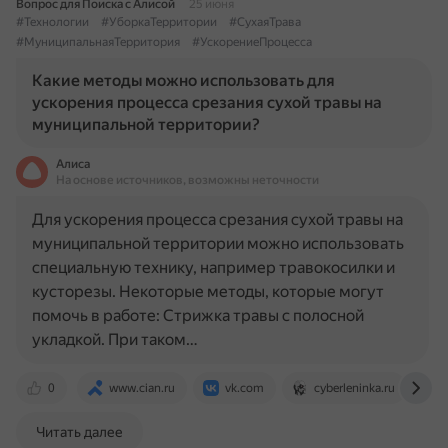
Вопрос для Поиска с Алисой
25 июня
#Технологии
#УборкаТерритории
#СухаяТрава
#МуниципальнаяТерритория
#УскорениеПроцесса
Какие методы можно использовать для
ускорения процесса срезания сухой травы на
муниципальной территории?
Алиса
На основе источников, возможны неточности
Для ускорения процесса срезания сухой травы на
муниципальной территории можно использовать
специальную технику, например травокосилки и
кусторезы. Некоторые методы, которые могут
помочь в работе: Стрижка травы с полосной
укладкой. При таком…
0
www.cian.ru
vk.com
cyberleninka.ru
Читать далее