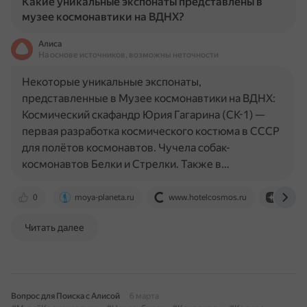
Какие уникальные экспонаты представлены в
музее космонавтики на ВДНХ?
Алиса
На основе источников, возможны неточности
Некоторые уникальные экспонаты,
представленные в Музее космонавтики на ВДНХ:
Космический скафандр Юрия Гагарина (СК-1) —
первая разработка космического костюма в СССР
для полётов космонавтов. Чучела собак-
космонавтов Белки и Стрелки. Также в…
0
moya-planeta.ru
www.hotelcosmos.ru
dzen.r
Читать далее
Вопрос для Поиска с Алисой
6 марта