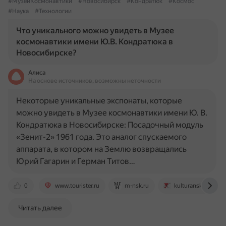
#МузейКосмонавтики
#Новосибирск
#Кондратюк
#Космос
#Наука
#Технологии
Что уникального можно увидеть в Музее
космонавтики имени Ю.В. Кондратюка в
Новосибирске?
Алиса
На основе источников, возможны неточности
Некоторые уникальные экспонаты, которые
можно увидеть в Музее космонавтики имени Ю. В.
Кондратюка в Новосибирске: Посадочный модуль
«Зенит-2» 1961 года. Это аналог спускаемого
аппарата, в котором на Землю возвращались
Юрий Гагарин и Герман Титов…
0
www.tourister.ru
m-nsk.ru
kulturansk.ru
Читать далее