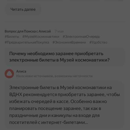
Читать далее
Вопрос для Поиска с Алисой
7 мая
#Билеты
#МузейКосмонавтики
#ЭлектроннаяОчередь
#ПредварительнаяПокупка
#ЭкономияВремени
#Удобство
Почему необходимо заранее приобретать
электронные билеты в Музей космонавтики?
Алиса
На основе источников, возможны неточности
Электронные билеты в Музей космонавтики на
ВДНХ рекомендуется приобретать заранее, чтобы
избежать очередей в кассе. Особенно важно
планировать посещение заранее, так как в
праздничные дни и каникулы на входе для
посетителей с интернет-билетами…