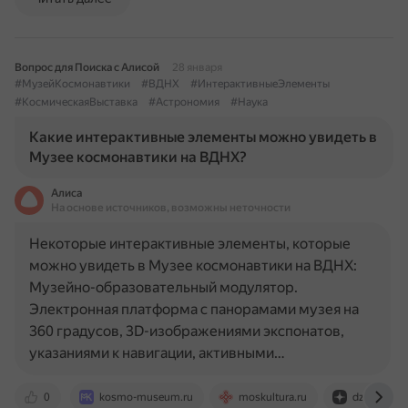
Вопрос для Поиска с Алисой
28 января
#МузейКосмонавтики
#ВДНХ
#ИнтерактивныеЭлементы
#КосмическаяВыставка
#Астрономия
#Наука
Какие интерактивные элементы можно увидеть в
Музее космонавтики на ВДНХ?
Алиса
На основе источников, возможны неточности
Некоторые интерактивные элементы, которые
можно увидеть в Музее космонавтики на ВДНХ:
Музейно-образовательный модулятор.
Электронная платформа с панорамами музея на
360 градусов, 3D-изображениями экспонатов,
указаниями к навигации, активными…
0
kosmo-museum.ru
moskultura.ru
dzen.ru