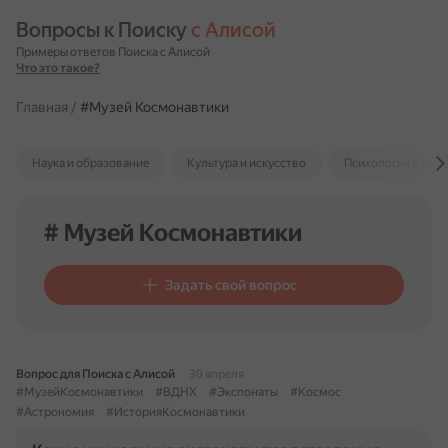
Вопросы к Поиску 
с Алисой
Примеры ответов Поиска с Алисой
Что это такое?
Главная
/
#Музей Космонавтики
Наука и образование
Культура и искусство
Психология и отн
# Музей Космонавтики
Задать свой вопрос
Вопрос для Поиска с Алисой
30 апреля
#МузейКосмонавтики
#ВДНХ
#Экспонаты
#Космос
#Астрономия
#ИсторияКосмонавтики