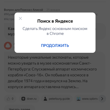
Вопрос для Поиска с Алисой
25 января
#МузейКосмонавтики
#СанктПетербург
#Экспонаты
#Космос
#Астрономия
Поиск в Яндексе
Какие уникальные экспонаты можно увидеть в
Сделать Яндекс основным поиском
в Сhrome
музее космонавтики Санкт-Петербурга?
Алиса
ПРОДОЛЖИТЬ
На основе источников, возможны неточности
Некоторые уникальные экспонаты, которые
можно увидеть в музее космонавтики Санкт-
Петербурга: Спускаемый аппарат космического
корабля «Союз-16». Он побывал в космосе в
декабре 1974 года и вернулся на Землю. На
корпусе аппарата оставлена подпись…
0
dzen.ru
peterburg.guide
www.spbmuseum.ru
Читать далее